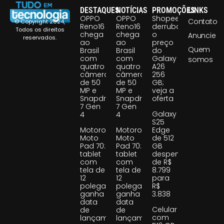
DESTAQUES
NOTÍCIAS
PROMOÇÕES
LINKS
OPPO
OPPO
Shopee
Contato
© Copyright 2024,
Reno16
Reno16
derruba
Todos os direitos
chega
chega
o
Anuncie
reservados.
ao
ao
preço
Quem
Brasil
Brasil
do
com
com
Galaxy
somos
quatro
quatro
A26
câmeras
câmeras
256
de 50
de 50
GB;
MP e
MP e
veja a
Snapdragon
Snapdragon
oferta
7 Gen
7 Gen
Galaxy
4
4
S25
Motorola
Motorola
Edge
Moto
Moto
de 512
Pad 70:
Pad 70:
GB
tablet
tablet
despenca
com
com
de R$
tela de
tela de
8.799
12
12
para
polegadas
polegadas
R$
ganha
ganha
3.838
data
data
Celular
de
de
com
lançamento
lançamento