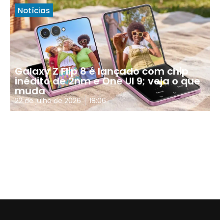
Notícias
Galaxy Z Flip 8 é lançado com chip
inédito de 2nm e One UI 9; veja o que
muda
22 de julho de 2026
18:06