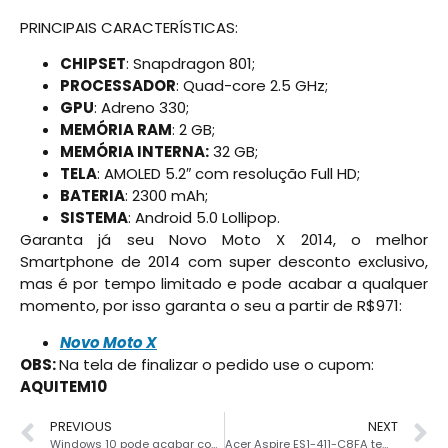
PRINCIPAIS CARACTERÍSTICAS:
CHIPSET
: Snapdragon 801;
PROCESSADOR
: Quad-core 2.5 GHz;
GPU
: Adreno 330;
MEMÓRIA RAM
: 2 GB;
MEMÓRIA INTERNA:
32 GB;
TELA
: AMOLED 5.2″ com resolução Full HD;
BATERIA
: 2300 mAh;
SISTEMA
: Android 5.0 Lollipop.
Garanta já seu Novo Moto X 2014, o melhor
Smartphone de 2014 com super desconto exclusivo,
mas é por tempo limitado e pode acabar a qualquer
momento, por isso garanta o seu a partir de R$971:
Novo Moto X
OBS:
Na tela de finalizar o pedido use o cupom:
AQUITEM10
PREVIOUS
NEXT
Windows 10 pode acabar com formatações dos PCs
Acer Aspire ES1-411-C8FA tem preço acessível