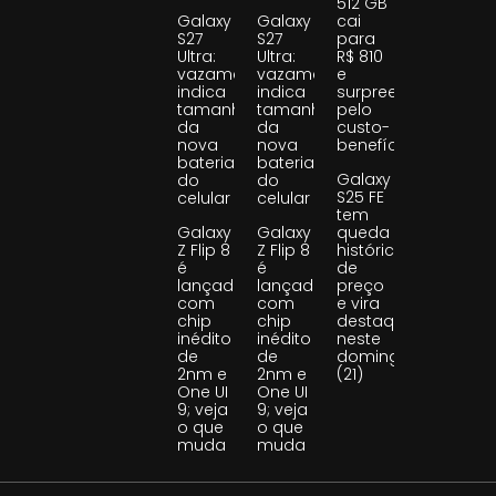
512 GB
Galaxy
Galaxy
cai
S27
S27
para
Ultra:
Ultra:
R$ 810
vazamento
vazamento
e
indica
indica
surpreende
tamanho
tamanho
pelo
da
da
custo-
nova
nova
benefício
bateria
bateria
Galaxy
do
do
S25 FE
celular
celular
tem
Galaxy
Galaxy
queda
Z Flip 8
Z Flip 8
histórica
é
é
de
lançado
lançado
preço
com
com
e vira
chip
chip
destaque
inédito
inédito
neste
de
de
domingo
2nm e
2nm e
(21)
One UI
One UI
9; veja
9; veja
o que
o que
muda
muda