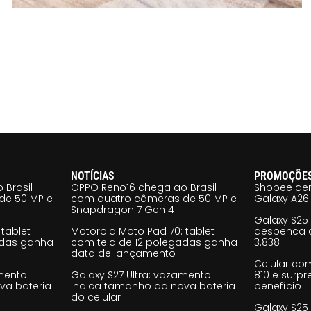
NOTÍCIAS
PROMOÇÕE
 Brasil
OPPO Reno16 chega ao Brasil
Shopee der
de 50 MP e
com quatro câmeras de 50 MP e
Galaxy A26 
Snapdragon 7 Gen 4
Galaxy S25
tablet
Motorola Moto Pad 70: tablet
despenca d
adas ganha
com tela de 12 polegadas ganha
3.838
data de lançamento
Celular co
amento
Galaxy S27 Ultra: vazamento
810 e surp
va bateria
indica tamanho da nova bateria
benefício
do celular
Galaxy S25