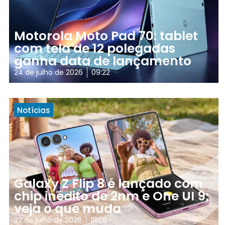
Motorola Moto Pad 70: tablet
com tela de 12 polegadas
ganha data de lançamento
24 de julho de 2026
09:22
Notícias
Galaxy Z Flip 8 é lançado com
chip inédito de 2nm e One UI 9;
veja o que muda
22 de julho de 2026
18:06