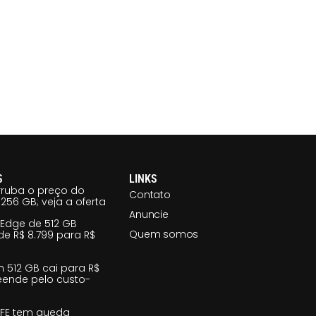
S
LINKS
ruba o preço do
Contato
256 GB; veja a oferta
Anuncie
 Edge de 512 GB
Quem somos
e R$ 8.799 para R$
m 512 GB cai para R$
reende pelo custo-
 FE tem queda