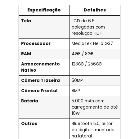
Especificação
Detalhes
Tela
LCD de 6.6
polegadas com
resolução HD+
Processador
MediaTek Helio G37
RAM
4GB / 8GB
Armazenamento
128GB / 256GB
Nativo
Câmera Traseira
50MP
Câmera Frontal
8MP
Bateria
5.000 mAh com
carregamento de até
10W
Outros
Bluetooth 5.0, leitor
de digitais montado
na lateral