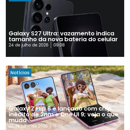
Galaxy S27 Ultra: vazamento indica
tamanho da nova bateria do celular
24 de julho de 2026
09:08
Notícias
Galaxy Z Flip 8 é lançado com chip
inédito de 2nm e One UI 9; veja o que
muda
22 de julho de 2026
18:06