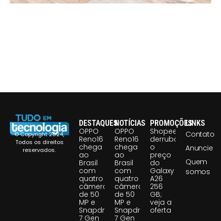
DESTAQUES
NOTÍCIAS
PROMOÇÕES
LINKS
OPPO
OPPO
Shopee
Contato
© Copyright 2024,
Reno16
Reno16
derruba
Todos os direitos
chega
chega
o
Anuncie
reservados.
ao
ao
preço
Quem
Brasil
Brasil
do
com
com
Galaxy
somos
quatro
quatro
A26
câmeras
câmeras
256
de 50
de 50
GB;
MP e
MP e
veja a
Snapdragon
Snapdragon
oferta
7 Gen
7 Gen