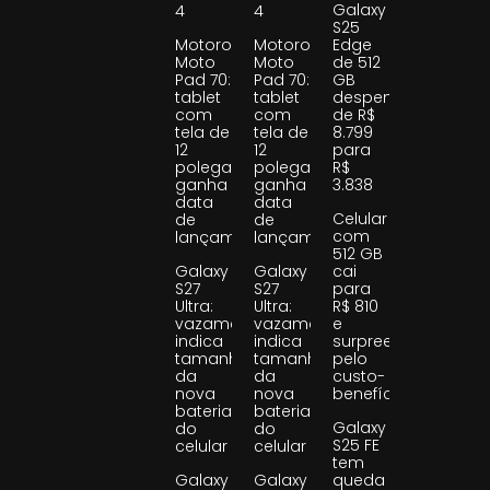
Galaxy
4
4
S25
Motorola
Motorola
Edge
Moto
Moto
de 512
Pad 70:
Pad 70:
GB
tablet
tablet
despenca
com
com
de R$
tela de
tela de
8.799
12
12
para
polegadas
polegadas
R$
ganha
ganha
3.838
data
data
Celular
de
de
com
lançamento
lançamento
512 GB
Galaxy
Galaxy
cai
S27
S27
para
Ultra:
Ultra:
R$ 810
vazamento
vazamento
e
indica
indica
surpreende
tamanho
tamanho
pelo
da
da
custo-
nova
nova
benefício
bateria
bateria
Galaxy
do
do
S25 FE
celular
celular
tem
Galaxy
Galaxy
queda