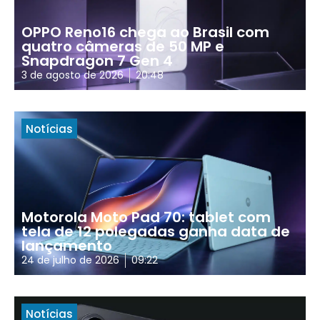
OPPO Reno16 chega ao Brasil com
quatro câmeras de 50 MP e
Snapdragon 7 Gen 4
3 de agosto de 2026
20:48
Notícias
Motorola Moto Pad 70: tablet com
tela de 12 polegadas ganha data de
lançamento
24 de julho de 2026
09:22
Notícias