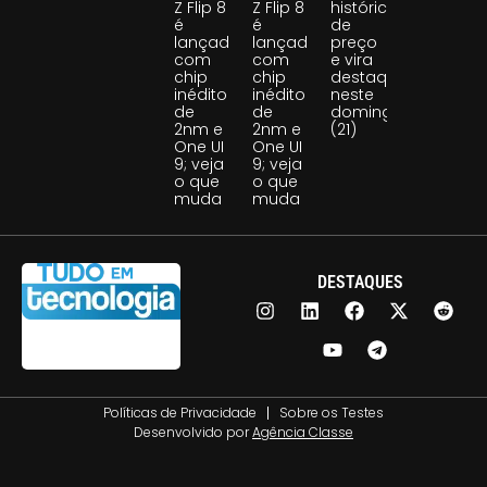
Z Flip 8
Z Flip 8
histórica
é
é
de
lançado
lançado
preço
com
com
e vira
chip
chip
destaque
inédito
inédito
neste
de
de
domingo
2nm e
2nm e
(21)
One UI
One UI
9; veja
9; veja
o que
o que
muda
muda
DESTAQUES
Políticas de Privacidade
Sobre os Testes
Desenvolvido por
Agência Classe