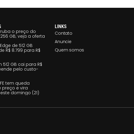
S
LINKS
ruba o preço do
Contato
256 GB; veja a oferta
Anuncie
 Edge de 512 GB
Quem somos
e R$ 8.799 para R$
m 512 GB cai para R$
reende pelo custo-
 FE tem queda
e preço e vira
este domingo (21)