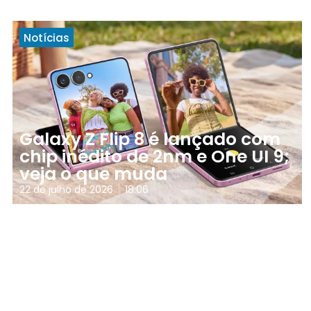
Notícias
Galaxy Z Flip 8 é lançado com
chip inédito de 2nm e One UI 9;
veja o que muda
22 de julho de 2026
18:06