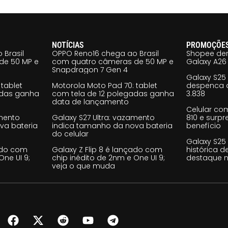
NOTÍCIAS
PROMOÇÕE
 Brasil
OPPO Reno16 chega ao Brasil
Shopee der
de 50 MP e
com quatro câmeras de 50 MP e
Galaxy A26 
Snapdragon 7 Gen 4
Galaxy S25
tablet
Motorola Moto Pad 70: tablet
despenca d
adas ganha
com tela de 12 polegadas ganha
3.838
data de lançamento
Celular co
amento
Galaxy S27 Ultra: vazamento
810 e surp
va bateria
indica tamanho da nova bateria
benefício
do celular
Galaxy S25
çado com
Galaxy Z Flip 8 é lançado com
histórica d
One UI 9;
chip inédito de 2nm e One UI 9;
destaque n
veja o que muda