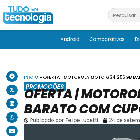
Android
Comparativos
D
INÍCIO
»
OFERTA | MOTOROLA MOTO G34 256GB B
PROMOÇÕES
OFERTA | MOTORO
BARATO COM CU
Publicado por
Felipe Lupetti
24 de setem