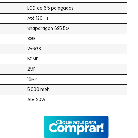
LCD de 6.5 polegadas
Até 120 Hz
Snapdragon 695 5G
8GB
256GB
50MP
2MP
16MP
5.000 mAh
Até 20W