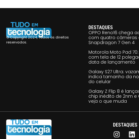
DESTAQUES
OPPO Reno16 chega ao
com quatro câmeras 
© Copyright 2024, Todos os direitos
Snapdragon 7 Gen 4
reservados.
Motorola Moto Pad 70: 
com tela de 12 poleg
data de lançamento
Galaxy S27 Ultra: vaz
indica tamanho da no
do celular
Galaxy Z Flip 8 é lan
chip inédito de 2nm e 
veja o que muda
DESTAQUES