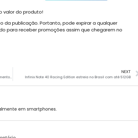
 valor do produto!
a publicação. Portanto, pode expirar a qualquer
igado para receber promoções assim que chegarem no
NEXT
Lenovo ThinkBook 16+ Ryzen Edition 2024 chega com acabamento premium
Infinix Note 40 Racing Edition estreia no Brasil com até 512GB
cialmente em smartphones.
ntário.