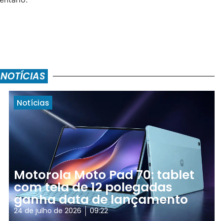
 NOTÍCIAS
Notícias
Motorola Moto Pad 70: tablet
com tela de 12 polegadas
ganha data de lançamento
24 de julho de 2026
09:22