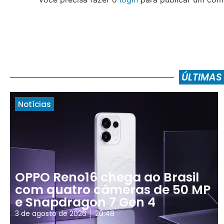
ÚLTIMAS
Notícias
OPPO Reno16 chega ao Brasil
com quatro câmeras de 50 MP
e Snapdragon 7 Gen 4
3 de agosto de 2026
20:48