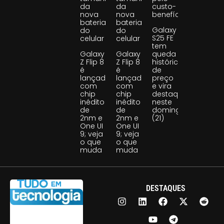
da
da
custo-
nova
nova
benefício
bateria
bateria
Galaxy
do
do
S25 FE
celular
celular
tem
Galaxy
Galaxy
queda
Z Flip 8
Z Flip 8
histórica
é
é
de
lançado
lançado
preço
com
com
e vira
chip
chip
destaque
inédito
inédito
neste
de
de
domingo
2nm e
2nm e
(21)
One UI
One UI
9; veja
9; veja
o que
o que
muda
muda
DESTAQUES