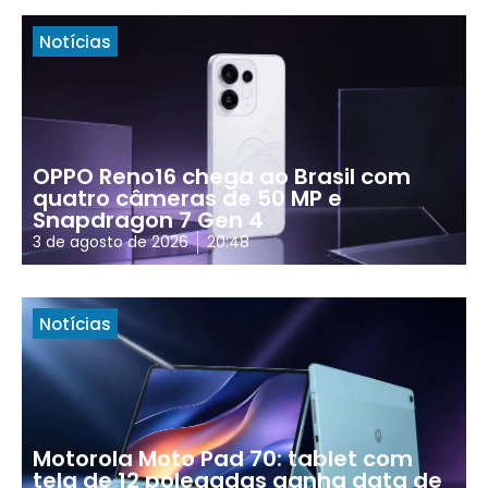
Notícias
OPPO Reno16 chega ao Brasil com
quatro câmeras de 50 MP e
Snapdragon 7 Gen 4
3 de agosto de 2026
20:48
Notícias
Motorola Moto Pad 70: tablet com
tela de 12 polegadas ganha data de