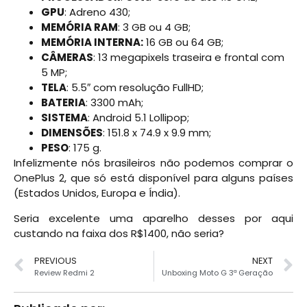
GPU
: Adreno 430;
MEMÓRIA RAM
: 3 GB ou 4 GB;
MEMÓRIA INTERNA:
16 GB ou 64 GB;
CÂMERAS
: 13 megapixels traseira e frontal com
5 MP;
TELA
: 5.5″ com resolução FullHD;
BATERIA
: 3300 mAh;
SISTEMA
: Android 5.1 Lollipop;
DIMENSÕES
: 151.8 x 74.9 x 9.9 mm;
PESO
: 175 g.
Infelizmente nós brasileiros não podemos comprar o
OnePlus 2, que só está disponível para alguns países
(Estados Unidos, Europa e Índia).
Seria excelente uma aparelho desses por aqui
custando na faixa dos R$1400, não seria?
PREVIOUS
NEXT
Review Redmi 2
Unboxing Moto G 3ª Geração