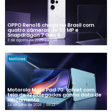
OPPO Reno16 chega ao Brasil com
quatro câmeras de 50 MP e
Snapdragon 7 Gen 4
3 de agosto de 2026
20:48
Notícias
Motorola Moto Pad 70: tablet com
tela de 12 polegadas ganha data de
lançamento
24 de julho de 2026
09:22