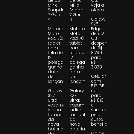
de 50
de 50
GB;
MP e
MP e
veja a
Snapdragon
Snapdragon
oferta
7 Gen
7 Gen
Galaxy
4
4
S25
Motorola
Motorola
Edge
Moto
Moto
de 512
Pad 70:
Pad 70:
GB
tablet
tablet
despenca
com
com
de R$
tela de
tela de
8.799
12
12
para
polegadas
polegadas
R$
ganha
ganha
3.838
data
data
Celular
de
de
com
lançamento
lançamento
512 GB
Galaxy
Galaxy
cai
S27
S27
para
Ultra:
Ultra:
R$ 810
vazamento
vazamento
e
indica
indica
surpreende
tamanho
tamanho
pelo
da
da
custo-
nova
nova
benefício
bateria
bateria
Galaxy
do
do