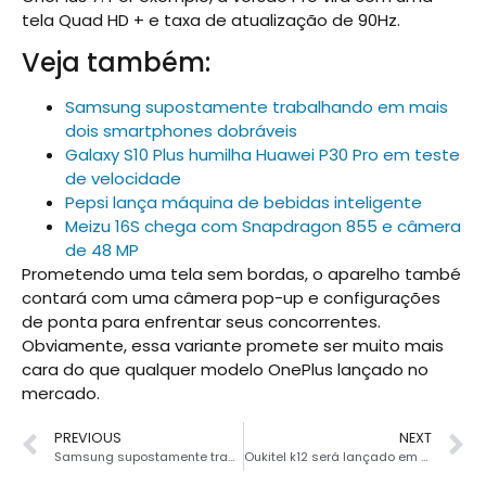
tela
Quad HD + e taxa de atualização de 90Hz.
Veja também:
Samsung supostamente trabalhando em mais
dois smartphones dobráveis
Galaxy S10 Plus humilha Huawei P30 Pro em teste
de velocidade
Pepsi lança máquina de bebidas inteligente
Meizu 16S chega com Snapdragon 855 e câmera
de 48 MP
Prometendo uma tela sem bordas, o aparelho també
contará com uma câmera pop-up e configurações
de ponta para enfrentar seus concorrentes.
Obviamente, essa variante promete ser muito mais
cara do que qualquer modelo OnePlus lançado no
mercado.
PREVIOUS
NEXT
Samsung supostamente trabalhando em mais dois smartphones dobráveis
Oukitel k12 será lançado em breve com bateria de 10.000mAh