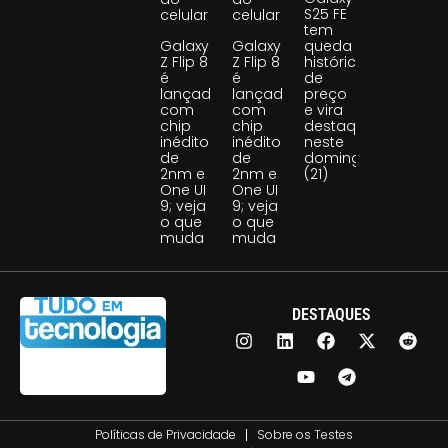
S25 FE
celular
celular
tem
Galaxy
Galaxy
queda
Z Flip 8
Z Flip 8
histórica
é
é
de
lançado
lançado
preço
com
com
e vira
chip
chip
destaque
inédito
inédito
neste
de
de
domingo
2nm e
2nm e
(21)
One UI
One UI
9; veja
9; veja
o que
o que
muda
muda
DESTAQUES
Políticas de Privacidade
Sobre os Testes