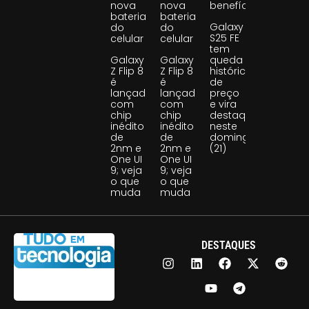
nova
nova
benefício
bateria
bateria
Galaxy
do
do
S25 FE
celular
celular
tem
Galaxy
Galaxy
queda
Z Flip 8
Z Flip 8
histórica
é
é
de
lançado
lançado
preço
com
com
e vira
chip
chip
destaque
inédito
inédito
neste
de
de
domingo
2nm e
2nm e
(21)
One UI
One UI
9; veja
9; veja
o que
o que
muda
muda
DESTAQUES