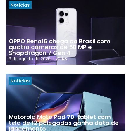
Notícias
OPPO Reno16 chega ao Brasil com
quatro câmeras de 50 MP e
Snapdragon 7 Gen 4
3 de agosto de 2026
20:48
Notícias
Motorola Moto Pad 70: tablet com
tela de 12 polegadas ganha data de
lançamento