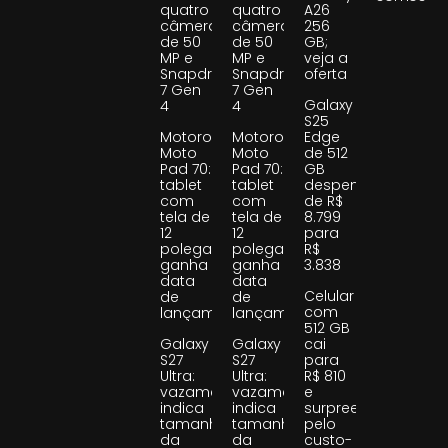
quatro
quatro
A26
câmeras
câmeras
256
de 50
de 50
GB;
MP e
MP e
veja a
Snapdragon
Snapdragon
oferta
7 Gen
7 Gen
Galaxy
4
4
S25
Motorola
Motorola
Edge
Moto
Moto
de 512
Pad 70:
Pad 70:
GB
tablet
tablet
despenca
com
com
de R$
tela de
tela de
8.799
12
12
para
polegadas
polegadas
R$
ganha
ganha
3.838
data
data
Celular
de
de
com
lançamento
lançamento
512 GB
Galaxy
Galaxy
cai
S27
S27
para
Ultra:
Ultra:
R$ 810
vazamento
vazamento
e
indica
indica
surpreende
tamanho
tamanho
pelo
da
da
custo-