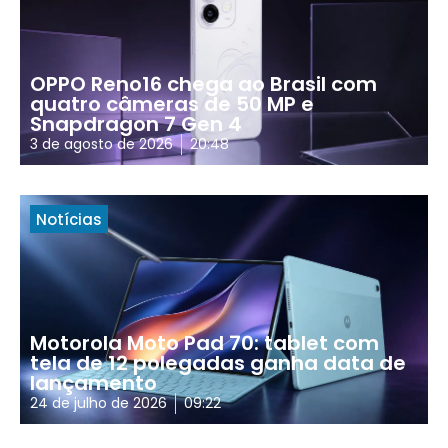
OPPO Reno16 chega ao Brasil com
quatro câmeras de 50 MP e
Snapdragon 7 Gen 4
3 de agosto de 2026
20:48
Notícias
Motorola Moto Pad 70: tablet com
tela de 12 polegadas ganha data de
lançamento
24 de julho de 2026
09:22