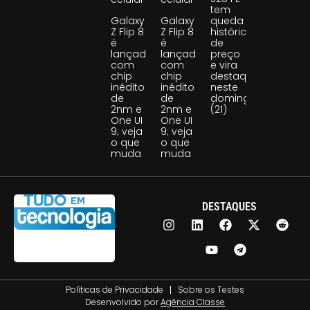
tem
Galaxy
Galaxy
queda
Z Flip 8
Z Flip 8
histórica
é
é
de
lançado
lançado
preço
com
com
e vira
chip
chip
destaque
inédito
inédito
neste
de
de
domingo
2nm e
2nm e
(21)
One UI
One UI
9; veja
9; veja
o que
o que
muda
muda
DESTAQUES
Políticas de Privacidade
Sobre os Testes
Desenvolvido por
Agência Classe