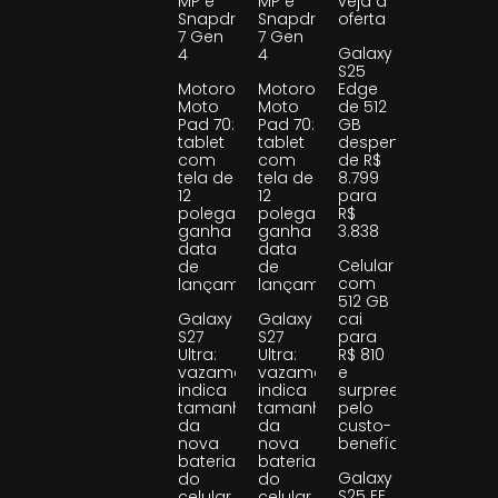
MP e
MP e
veja a
Snapdragon
Snapdragon
oferta
7 Gen
7 Gen
Galaxy
4
4
S25
Motorola
Motorola
Edge
Moto
Moto
de 512
Pad 70:
Pad 70:
GB
tablet
tablet
despenca
com
com
de R$
tela de
tela de
8.799
12
12
para
polegadas
polegadas
R$
ganha
ganha
3.838
data
data
Celular
de
de
com
lançamento
lançamento
512 GB
Galaxy
Galaxy
cai
S27
S27
para
Ultra:
Ultra:
R$ 810
vazamento
vazamento
e
indica
indica
surpreende
tamanho
tamanho
pelo
da
da
custo-
nova
nova
benefício
bateria
bateria
Galaxy
do
do
S25 FE
celular
celular