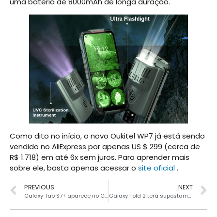
uma bateria de 8000mAh de longa duração.
Como dito no início, o novo Oukitel WP7 já está sendo
vendido no AliExpress por apenas US $ 299 (cerca de
R$ 1.718) em até 6x sem juros. Para aprender mais
sobre ele, basta apenas acessar o
site oficial
.
PREVIOUS
NEXT
Galaxy Tab S7+ aparece no Geekbench com Snapdragon 865
Galaxy Fold 2 terá supostamente uma tela de 7.7″ dobrável