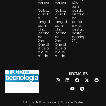
S25 FE
celular
celular
tem
Galaxy
Galaxy
queda
Z Flip 8
Z Flip 8
histórica
é
é
de
lançado
lançado
preço
com
com
e vira
chip
chip
destaque
inédito
inédito
neste
de
de
domingo
2nm e
2nm e
(21)
One UI
One UI
9; veja
9; veja
o que
o que
muda
muda
DESTAQUES
Políticas de Privacidade
Sobre os Testes