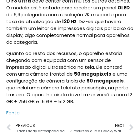
O
F8 Ultra
deve contar com muitos outros detalhes.
O modelo está cotado para receber um painel
OLED
de 6,9 polegadas com resolução 2K e suporte para
taxa de atualização de
120 Hz
. Diz-se que haverá
também um leitor de impressões digitais por baixo do
display, algo completamente normal para aparelhos
da categoria.
Quanto ao resto dos recursos, o aparelho estaria
chegando com equipada com um sensor de
impressão digital ultrassônico na tela. Ele contará
com uma câmera frontal de
50 megapixels
e uma
configuração de câmera tripla de
50 megapixels
,
que inclui uma câmera telefoto periscópio, na parte
traseira. O aparelho ainda deve trazer versões com 12
GB + 256 GB e 16 GB + 512 GB.
Fonte
PREVIOUS
NEXT
Black Friday antecipada da Amazon derruba preço do Galaxy S24 Plus
3 recursos que o Galaxy Watch Ultra oferece