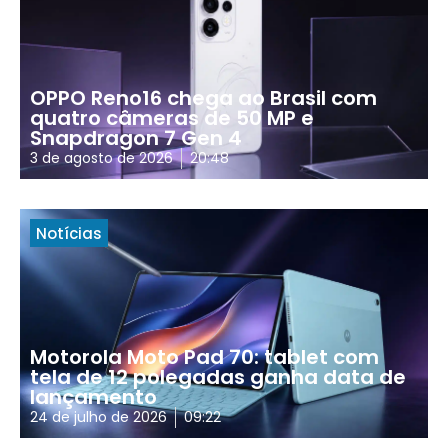
OPPO Reno16 chega ao Brasil com
quatro câmeras de 50 MP e
Snapdragon 7 Gen 4
3 de agosto de 2026
20:48
Notícias
Motorola Moto Pad 70: tablet com
tela de 12 polegadas ganha data de
lançamento
24 de julho de 2026
09:22