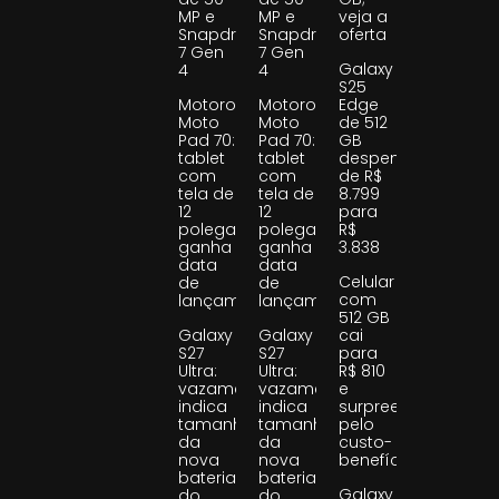
MP e
MP e
veja a
Snapdragon
Snapdragon
oferta
7 Gen
7 Gen
Galaxy
4
4
S25
Motorola
Motorola
Edge
Moto
Moto
de 512
Pad 70:
Pad 70:
GB
tablet
tablet
despenca
com
com
de R$
tela de
tela de
8.799
12
12
para
polegadas
polegadas
R$
ganha
ganha
3.838
data
data
Celular
de
de
com
lançamento
lançamento
512 GB
Galaxy
Galaxy
cai
S27
S27
para
Ultra:
Ultra:
R$ 810
vazamento
vazamento
e
indica
indica
surpreende
tamanho
tamanho
pelo
da
da
custo-
nova
nova
benefício
bateria
bateria
Galaxy
do
do