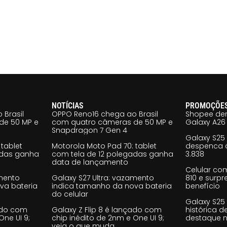
NOTÍCIAS
PROMOÇÕE
 Brasil
OPPO Reno16 chega ao Brasil
Shopee der
de 50 MP e
com quatro câmeras de 50 MP e
Galaxy A26 
Snapdragon 7 Gen 4
Galaxy S25
tablet
Motorola Moto Pad 70: tablet
despenca d
adas ganha
com tela de 12 polegadas ganha
3.838
data de lançamento
Celular co
amento
Galaxy S27 Ultra: vazamento
810 e surp
va bateria
indica tamanho da nova bateria
benefício
do celular
Galaxy S25
çado com
Galaxy Z Flip 8 é lançado com
histórica d
One UI 9;
chip inédito de 2nm e One UI 9;
destaque n
veja o que muda