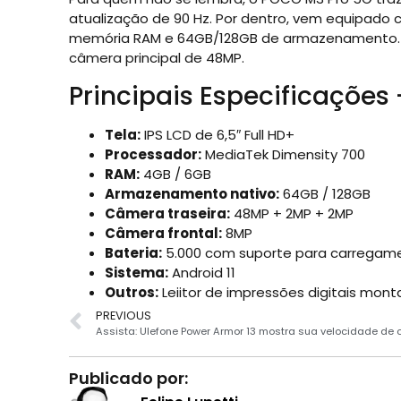
atualização de 90 Hz. Por dentro, vem equipad
memória RAM e 64GB/128GB de armazenamento. Al
câmera principal de 48MP.
Principais Especificações
Tela:
IPS LCD de 6,5″ Full HD+
Processador:
MediaTek Dimensity 700
RAM:
4GB / 6GB
Armazenamento nativo:
64GB / 128GB
Câmera traseira:
48MP + 2MP + 2MP
Câmera frontal:
8MP
Bateria:
5.000 com suporte para carregame
Sistema:
Android 11
Outros:
Leiitor de impressões digitais mont
PREVIOUS
Publicado por: