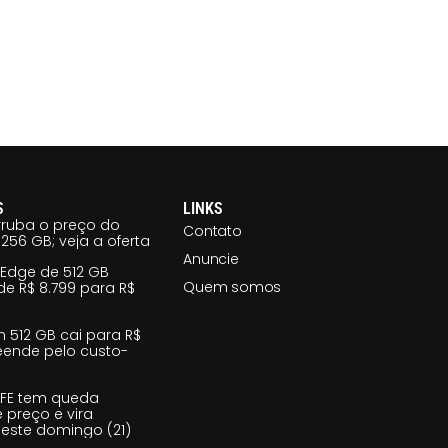
S
LINKS
ruba o preço do
Contato
256 GB; veja a oferta
Anuncie
 Edge de 512 GB
Quem somos
e R$ 8.799 para R$
m 512 GB cai para R$
reende pelo custo-
 FE tem queda
e preço e vira
este domingo (21)