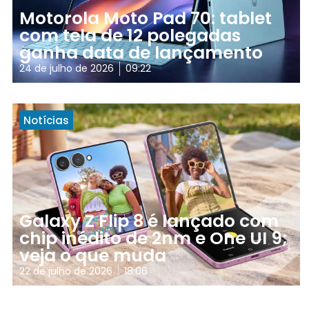
Motorola Moto Pad 70: tablet
com tela de 12 polegadas
ganha data de lançamento
24 de julho de 2026
09:22
Notícias
Galaxy Z Flip 8 é lançado com
chip inédito de 2nm e One UI 9;
veja o que muda
22 de julho de 2026
18:06