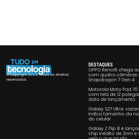
DESTAQUES
OPPO Reno16 chega ao
com quatro câmeras 
© Copyright 2024, Todos os direitos
Snapdragon 7 Gen 4
reservados.
Motorola Moto Pad 70: 
com tela de 12 poleg
data de lançamento
Galaxy S27 Ultra: vaz
indica tamanho da no
do celular
Galaxy Z Flip 8 é lan
chip inédito de 2nm e 
veja o que muda