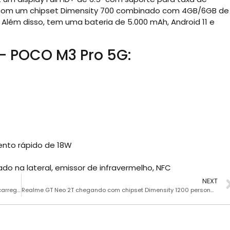
o com um chipset Dimensity 700 combinado com 4GB/6GB de
ém disso, tem uma bateria de 5.000 mAh, Android 11 e
 – POCO M3 Pro 5G:
nto rápido de 18W
ado na lateral, emissor de infravermelho, NFC
NEXT
Assista: Ulefone Power Armor 13 mostra sua velocidade de carregamento
Realme GT Neo 2T chegando com chipset Dimensity 1200 personalizado