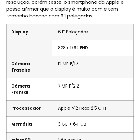
resolução, porém testei o smartphone da Apple e
posso afirmar que o display é muito bom e tem
tamanho bacana com 6.1 polegadas.
Display
6.1” Polegadas
828 x 1792 FHD
Câmera
12 MP F/1.8
Traseira
Câmera
7 MP F/2.2
Frontal
Processador
Apple A12 Hexa 2.5 GHz
Memória
3 GB + 64 GB