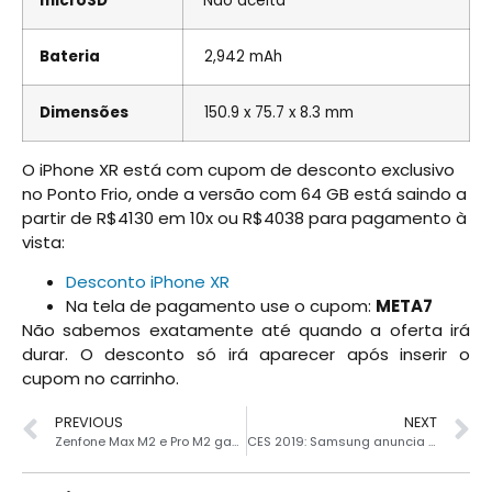
microSD
Não aceita
Bateria
2,942 mAh
Dimensões
150.9 x 75.7 x 8.3 mm
O iPhone XR está com cupom de desconto exclusivo
no Ponto Frio, onde a versão com 64 GB está saindo a
partir de R$4130 em 10x ou R$4038 para pagamento à
vista:
Desconto iPhone XR
Na tela de pagamento use o cupom:
META7
Não sabemos exatamente até quando a oferta irá
durar. O desconto só irá aparecer após inserir o
cupom no carrinho.
PREVIOUS
NEXT
Zenfone Max M2 e Pro M2 ganham nova atualização
CES 2019: Samsung anuncia novo notebook gamer da linha Odyssey