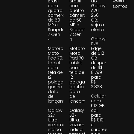
Quem
Brasil
Brasil
do
com
com
Galaxy
somos
quatro
quatro
A26
câmeras
câmeras
256
de 50
de 50
GB;
MP e
MP e
veja a
Snapdragon
Snapdragon
oferta
7 Gen
7 Gen
Galaxy
4
4
S25
Motorola
Motorola
Edge
Moto
Moto
de 512
Pad 70:
Pad 70:
GB
tablet
tablet
despenca
com
com
de R$
tela de
tela de
8.799
12
12
para
polegadas
polegadas
R$
ganha
ganha
3.838
data
data
Celular
de
de
com
lançamento
lançamento
512 GB
Galaxy
Galaxy
cai
S27
S27
para
Ultra:
Ultra:
R$ 810
vazamento
vazamento
e
indica
indica
surpreende