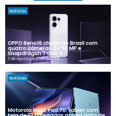
Notícias
OPPO Reno16 chega ao Brasil com
quatro câmeras de 50 MP e
Snapdragon 7 Gen 4
3 de agosto de 2026
20:48
Notícias
Motorola Moto Pad 70: tablet com
tela de 12 polegadas ganha data de