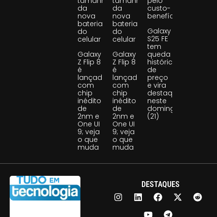
tamanho
tamanho
pelo
da
da
custo-
nova
nova
benefício
bateria
bateria
Galaxy
do
do
S25 FE
celular
celular
tem
Galaxy
Galaxy
queda
Z Flip 8
Z Flip 8
histórica
é
é
de
lançado
lançado
preço
com
com
e vira
chip
chip
destaque
inédito
inédito
neste
de
de
domingo
2nm e
2nm e
(21)
One UI
One UI
9; veja
9; veja
o que
o que
muda
muda
DESTAQUES