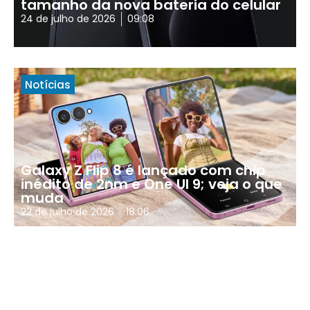
tamanho da nova bateria do celular
24 de julho de 2026
09:08
Notícias
Galaxy Z Flip 8 é lançado com chip
inédito de 2nm e One UI 9; veja o que
muda
22 de julho de 2026
18:06