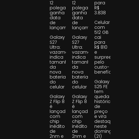
12
12
para
polegadas
polegadas
R$
ganha
ganha
3.838
data
data
Celular
de
de
com
lançamento
lançamento
512 GB
Galaxy
Galaxy
cai
S27
S27
para
Ultra:
Ultra:
R$ 810
vazamento
vazamento
e
indica
indica
surpreende
tamanho
tamanho
pelo
da
da
custo-
nova
nova
benefício
bateria
bateria
Galaxy
do
do
S25 FE
celular
celular
tem
Galaxy
Galaxy
queda
Z Flip 8
Z Flip 8
histórica
é
é
de
lançado
lançado
preço
com
com
e vira
chip
chip
destaque
inédito
inédito
neste
de
de
domingo
2nm e
2nm e
(21)