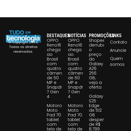
DESTAQUES
NOTÍCIAS
PROMOÇÕES
LINKS
OPPO
OPPO
Shopee
Contato
© Copyright 2024,
Reno16
Reno16
derruba
Todos os direitos
chega
chega
o
Anuncie
reservados.
ao
ao
preço
Quem
Brasil
Brasil
do
com
com
Galaxy
somos
quatro
quatro
A26
câmeras
câmeras
256
de 50
de 50
GB;
MP e
MP e
veja a
Snapdragon
Snapdragon
oferta
7 Gen
7 Gen
Galaxy
4
4
S25
Motorola
Motorola
Edge
Moto
Moto
de 512
Pad 70:
Pad 70:
GB
tablet
tablet
despenca
com
com
de R$
tela de
tela de
8.799