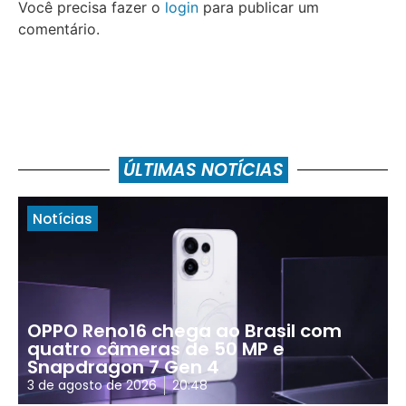
Você precisa fazer o
login
para publicar um
comentário.
ÚLTIMAS NOTÍCIAS
Notícias
OPPO Reno16 chega ao Brasil com
quatro câmeras de 50 MP e
Snapdragon 7 Gen 4
3 de agosto de 2026
20:48