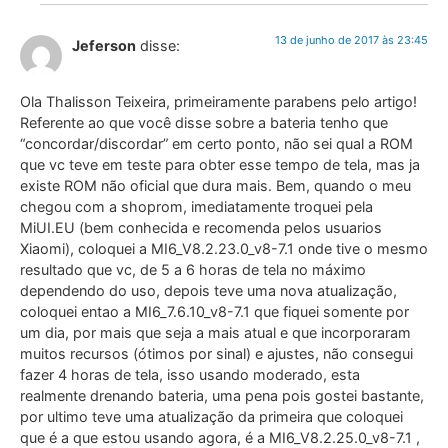
13 de junho de 2017 às 23:45
Jeferson
disse:
Ola Thalisson Teixeira, primeiramente parabens pelo artigo!
Referente ao que você disse sobre a bateria tenho que
“concordar/discordar” em certo ponto, não sei qual a ROM
que vc teve em teste para obter esse tempo de tela, mas ja
existe ROM não oficial que dura mais. Bem, quando o meu
chegou com a shoprom, imediatamente troquei pela
MiUI.EU (bem conhecida e recomenda pelos usuarios
Xiaomi), coloquei a MI6_V8.2.23.0_v8-7.1 onde tive o mesmo
resultado que vc, de 5 a 6 horas de tela no máximo
dependendo do uso, depois teve uma nova atualização,
coloquei entao a MI6_7.6.10_v8-7.1 que fiquei somente por
um dia, por mais que seja a mais atual e que incorporaram
muitos recursos (ótimos por sinal) e ajustes, não consegui
fazer 4 horas de tela, isso usando moderado, esta
realmente drenando bateria, uma pena pois gostei bastante,
por ultimo teve uma atualização da primeira que coloquei
que é a que estou usando agora, é a MI6_V8.2.25.0_v8-7.1 ,