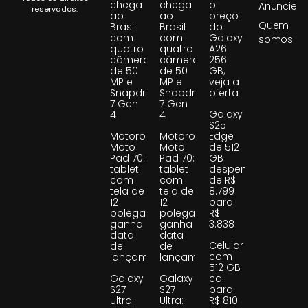
chega
chega
o
Anuncie
reservados.
ao
ao
preço
Quem
Brasil
Brasil
do
com
com
Galaxy
somos
quatro
quatro
A26
câmeras
câmeras
256
de 50
de 50
GB;
MP e
MP e
veja a
Snapdragon
Snapdragon
oferta
7 Gen
7 Gen
Galaxy
4
4
S25
Motorola
Motorola
Edge
Moto
Moto
de 512
Pad 70:
Pad 70:
GB
tablet
tablet
despenca
com
com
de R$
tela de
tela de
8.799
12
12
para
polegadas
polegadas
R$
ganha
ganha
3.838
data
data
Celular
de
de
com
lançamento
lançamento
512 GB
Galaxy
Galaxy
cai
S27
S27
para
Ultra:
Ultra:
R$ 810