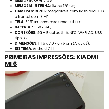
MEMÓRIA RAM
: 6 GB;
MEMÓRIA INTERNA:
64 ou 128 GB;
CÂMERAS
: Dual 12 megapixels com flash dual-LED
e frontal com 8 MP;
TELA
: 5.15″ IPS com resolução Full HD;
BATERIA
: 3350 mAh;
CONEXÕES
: 4G+, Bluetooth 5, NFC, Wi-Fi AC, USB
tipo-C;
DIMENSÕES
: 14,5 x 7,0 x 0,75 cm (A x L x E);
SISTEMA
: Android 7.1.1.
PRIMEIRAS IMPRESSÕES: XIAOMI
MI 6