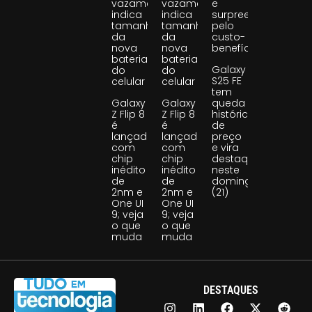
vazamento
vazamento
e
indica
indica
surpreende
tamanho
tamanho
pelo
da
da
custo-
nova
nova
benefício
bateria
bateria
Galaxy
do
do
S25 FE
celular
celular
tem
Galaxy
Galaxy
queda
Z Flip 8
Z Flip 8
histórica
é
é
de
lançado
lançado
preço
com
com
e vira
chip
chip
destaque
inédito
inédito
neste
de
de
domingo
2nm e
2nm e
(21)
One UI
One UI
9; veja
9; veja
o que
o que
muda
muda
DESTAQUES