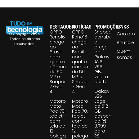
DESTAQUES
NOTÍCIAS
PROMOÇÕES
LINKS
OPPO
OPPO
Shopee
Contato
© Copyright 2024,
Reno16
Reno16
derruba
Todos os direitos
chega
chega
o
Anuncie
reservados.
ao
ao
preço
Quem
Brasil
Brasil
do
com
com
Galaxy
somos
quatro
quatro
A26
câmeras
câmeras
256
de 50
de 50
GB;
MP e
MP e
veja a
Snapdragon
Snapdragon
oferta
7 Gen
7 Gen
Galaxy
4
4
S25
Motorola
Motorola
Edge
Moto
Moto
de 512
Pad 70:
Pad 70:
GB
tablet
tablet
despenca
com
com
de R$
tela de
tela de
8.799
12
12
para
polegadas
polegadas
R$