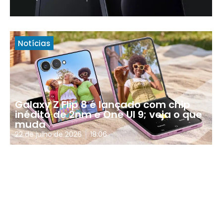
Notícias
Galaxy Z Flip 8 é lançado com chip
inédito de 2nm e One UI 9; veja o que
muda
22 de julho de 2026
18:06