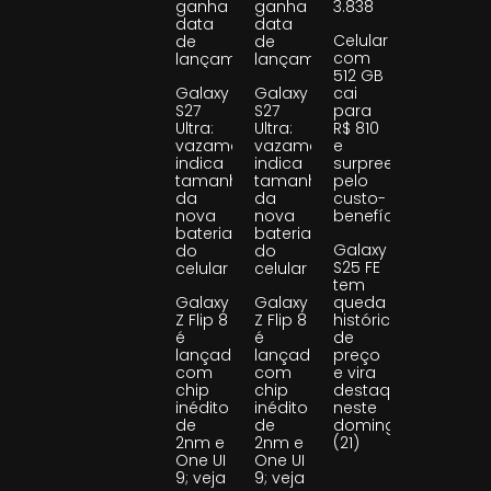
ganha
ganha
3.838
data
data
Celular
de
de
com
lançamento
lançamento
512 GB
Galaxy
Galaxy
cai
S27
S27
para
Ultra:
Ultra:
R$ 810
vazamento
vazamento
e
indica
indica
surpreende
tamanho
tamanho
pelo
da
da
custo-
nova
nova
benefício
bateria
bateria
Galaxy
do
do
S25 FE
celular
celular
tem
Galaxy
Galaxy
queda
Z Flip 8
Z Flip 8
histórica
é
é
de
lançado
lançado
preço
com
com
e vira
chip
chip
destaque
inédito
inédito
neste
de
de
domingo
2nm e
2nm e
(21)
One UI
One UI
9; veja
9; veja