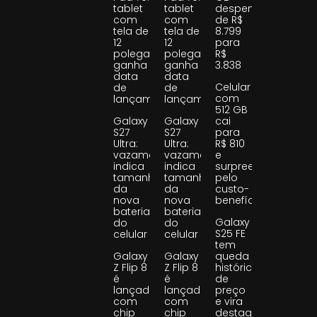
tablet
tablet
despenca
com
com
de R$
tela de
tela de
8.799
12
12
para
polegadas
polegadas
R$
ganha
ganha
3.838
data
data
Celular
de
de
com
lançamento
lançamento
512 GB
Galaxy
Galaxy
cai
S27
S27
para
Ultra:
Ultra:
R$ 810
vazamento
vazamento
e
indica
indica
surpreende
tamanho
tamanho
pelo
da
da
custo-
nova
nova
benefício
bateria
bateria
Galaxy
do
do
S25 FE
celular
celular
tem
Galaxy
Galaxy
queda
Z Flip 8
Z Flip 8
histórica
é
é
de
lançado
lançado
preço
com
com
e vira
chip
chip
destaque