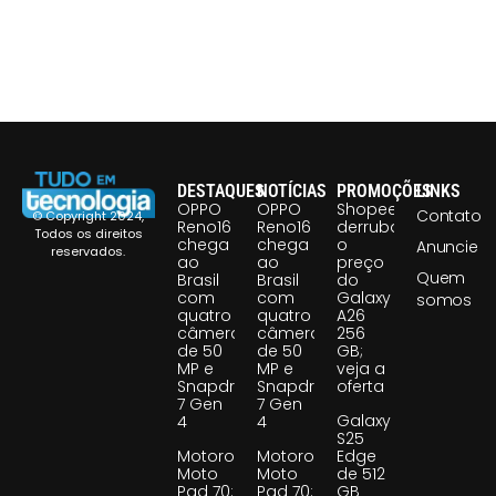
DESTAQUES
NOTÍCIAS
PROMOÇÕES
LINKS
OPPO
OPPO
Shopee
Contato
© Copyright 2024,
Reno16
Reno16
derruba
Todos os direitos
chega
chega
o
Anuncie
reservados.
ao
ao
preço
Quem
Brasil
Brasil
do
com
com
Galaxy
somos
quatro
quatro
A26
câmeras
câmeras
256
de 50
de 50
GB;
MP e
MP e
veja a
Snapdragon
Snapdragon
oferta
7 Gen
7 Gen
Galaxy
4
4
S25
Motorola
Motorola
Edge
Moto
Moto
de 512
Pad 70:
Pad 70:
GB