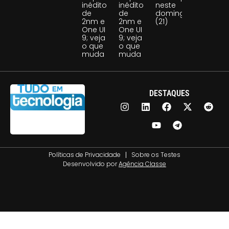
inédito
inédito
neste
de
de
domingo
2nm e
2nm e
(21)
One UI
One UI
9; veja
9; veja
o que
o que
muda
muda
DESTAQUES
Políticas de Privacidade
Sobre os Testes
Desenvolvido por
Agência Classe