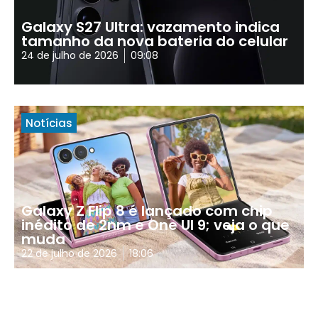
Galaxy S27 Ultra: vazamento indica
tamanho da nova bateria do celular
24 de julho de 2026
09:08
Notícias
Galaxy Z Flip 8 é lançado com chip
inédito de 2nm e One UI 9; veja o que
muda
22 de julho de 2026
18:06