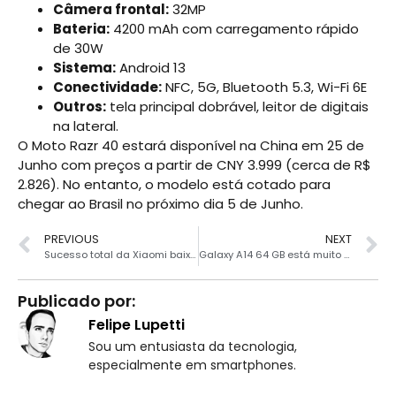
Câmera frontal:
32MP
Bateria:
4200 mAh com carregamento rápido
de 30W
Sistema:
Android 13
Conectividade:
NFC, 5G, Bluetooth 5.3, Wi-Fi 6E
Outros:
tela principal dobrável, leitor de digitais
na lateral.
O Moto Razr 40 estará disponível na China em 25 de
Junho com preços a partir de CNY 3.999 (cerca de R$
2.826). No entanto, o modelo está cotado para
chegar ao Brasil no próximo dia 5 de Junho.
PREVIOUS
NEXT
Sucesso total da Xiaomi baixou na Amazon Brasil
Galaxy A14 64 GB está muito barato agora a R$ 869
Publicado por:
Felipe Lupetti
Sou um entusiasta da tecnologia,
especialmente em smartphones.