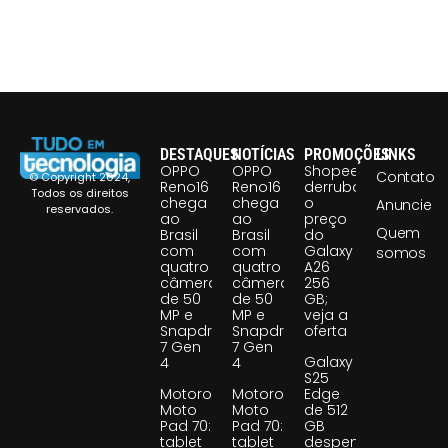
DESTAQUES
NOTÍCIAS
PROMOÇÕES
LINKS
OPPO
OPPO
Shopee
Contato
© Copyright 2024,
Reno16
Reno16
derruba
Todos os direitos
chega
chega
o
Anuncie
reservados.
ao
ao
preço
Quem
Brasil
Brasil
do
com
com
Galaxy
somos
quatro
quatro
A26
câmeras
câmeras
256
de 50
de 50
GB;
MP e
MP e
veja a
Snapdragon
Snapdragon
oferta
7 Gen
7 Gen
Galaxy
4
4
S25
Motorola
Motorola
Edge
Moto
Moto
de 512
Pad 70:
Pad 70:
GB
tablet
tablet
despenca