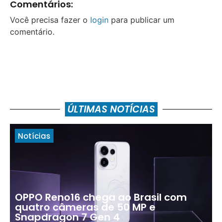
Comentários:
Você precisa fazer o
login
para publicar um
comentário.
ÚLTIMAS NOTÍCIAS
Notícias
OPPO Reno16 chega ao Brasil com
quatro câmeras de 50 MP e
Snapdragon 7 Gen 4