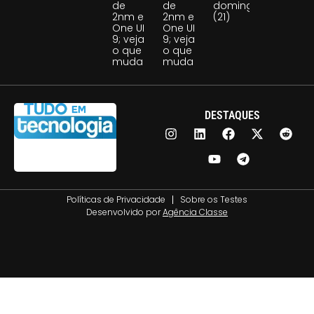
de
de
domingo
2nm e
2nm e
(21)
One UI
One UI
9; veja
9; veja
o que
o que
muda
muda
DESTAQUES
Políticas de Privacidade
Sobre os Testes
Desenvolvido por
Agência Classe