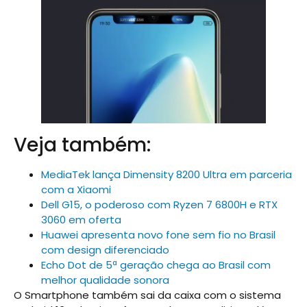
Veja também:
MediaTek lança Dimensity 8200 Ultra em parceria
com a Xiaomi
Dell G15, o poderoso com Ryzen 7 6800H e RTX
3060 em oferta
Huawei apresenta novo fone sem fio no Brasil
com design diferenciado
Echo Dot de 5ª geração chega ao Brasil com
melhor qualidade sonora
O Smartphone também sai da caixa com o sistema