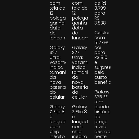
com
com
de R$
tela de
tela de
8.799
12
12
para
polegadas
polegadas
R$
ganha
ganha
3.838
data
data
Celular
de
de
com
lançamento
lançamento
512 GB
Galaxy
Galaxy
cai
S27
S27
para
Ultra:
Ultra:
R$ 810
vazamento
vazamento
e
indica
indica
surpreende
tamanho
tamanho
pelo
da
da
custo-
nova
nova
benefício
bateria
bateria
Galaxy
do
do
S25 FE
celular
celular
tem
Galaxy
Galaxy
queda
Z Flip 8
Z Flip 8
histórica
é
é
de
lançado
lançado
preço
com
com
e vira
chip
chip
destaque
inédito
inédito
neste