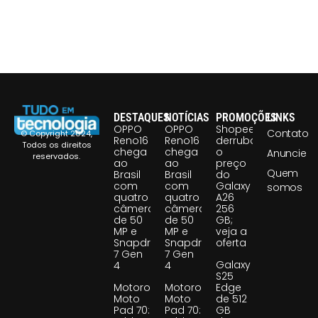
DESTAQUES
NOTÍCIAS
PROMOÇÕES
LINKS
OPPO
OPPO
Shopee
Contato
© Copyright 2024,
Reno16
Reno16
derruba
Todos os direitos
chega
chega
o
Anuncie
reservados.
ao
ao
preço
Quem
Brasil
Brasil
do
com
com
Galaxy
somos
quatro
quatro
A26
câmeras
câmeras
256
de 50
de 50
GB;
MP e
MP e
veja a
Snapdragon
Snapdragon
oferta
7 Gen
7 Gen
Galaxy
4
4
S25
Motorola
Motorola
Edge
Moto
Moto
de 512
Pad 70:
Pad 70:
GB