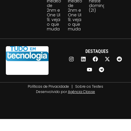
inédito
inédito
neste
de
de
domingo
2nm e
2nm e
(21)
One UI
One UI
9; veja
9; veja
o que
o que
muda
muda
DESTAQUES
Políticas de Privacidade
Sobre os Testes
Desenvolvido por
Agência Classe