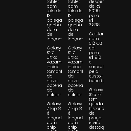
tablet
tablet
despenca
com
com
de R$
tela de
tela de
8.799
12
12
para
polegadas
polegadas
R$
ganha
ganha
3.838
data
data
Celular
de
de
com
lançamento
lançamento
512 GB
Galaxy
Galaxy
cai
S27
S27
para
Ultra:
Ultra:
R$ 810
vazamento
vazamento
e
indica
indica
surpreende
tamanho
tamanho
pelo
da
da
custo-
nova
nova
benefício
bateria
bateria
Galaxy
do
do
S25 FE
celular
celular
tem
Galaxy
Galaxy
queda
Z Flip 8
Z Flip 8
histórica
é
é
de
lançado
lançado
preço
com
com
e vira
chip
chip
destaque