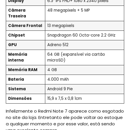
Display
6.3″ IPS FHD+ 1080 x 2340 pixels
Câmera
48 megapixels + 5 MP
Traseira
Câmera Frontal
13 megapixels
Chipset
Snapdragon 60 Octa-core 2.2 GHz
GPU
Adreno 512
Memória
64 GB (expansível via cartão
interna
microSD)
Memória RAM
4 GB
Bateria
4.000 mAh
Sistema
Android 9 Pie
Dimensões
15,9 x 7,5 x 0,8 1cm
Infelizmente o Redmi Note 7 aparece como esgotado
no site da loja. Entretanto ele pode voltar ao estoque
a qualquer momento e por esse valor, está sendo