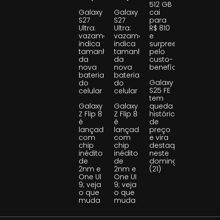
512 GB
Galaxy
Galaxy
cai
S27
S27
para
Ultra:
Ultra:
R$ 810
vazamento
vazamento
e
indica
indica
surpreende
tamanho
tamanho
pelo
da
da
custo-
nova
nova
benefício
bateria
bateria
Galaxy
do
do
S25 FE
celular
celular
tem
Galaxy
Galaxy
queda
Z Flip 8
Z Flip 8
histórica
é
é
de
lançado
lançado
preço
com
com
e vira
chip
chip
destaque
inédito
inédito
neste
de
de
domingo
2nm e
2nm e
(21)
One UI
One UI
9; veja
9; veja
o que
o que
muda
muda