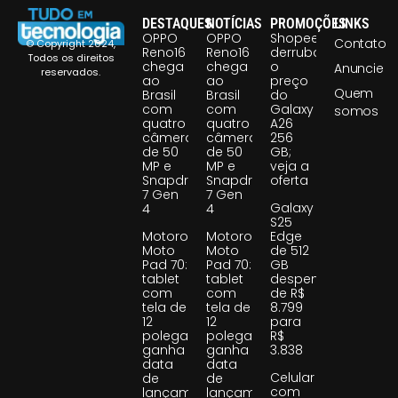
DESTAQUES
NOTÍCIAS
PROMOÇÕES
LINKS
OPPO
OPPO
Shopee
Contato
© Copyright 2024,
Reno16
Reno16
derruba
Todos os direitos
chega
chega
o
Anuncie
reservados.
ao
ao
preço
Quem
Brasil
Brasil
do
com
com
Galaxy
somos
quatro
quatro
A26
câmeras
câmeras
256
de 50
de 50
GB;
MP e
MP e
veja a
Snapdragon
Snapdragon
oferta
7 Gen
7 Gen
Galaxy
4
4
S25
Motorola
Motorola
Edge
Moto
Moto
de 512
Pad 70:
Pad 70:
GB
tablet
tablet
despenca
com
com
de R$
tela de
tela de
8.799
12
12
para
polegadas
polegadas
R$
ganha
ganha
3.838
data
data
Celular
de
de
com
lançamento
lançamento