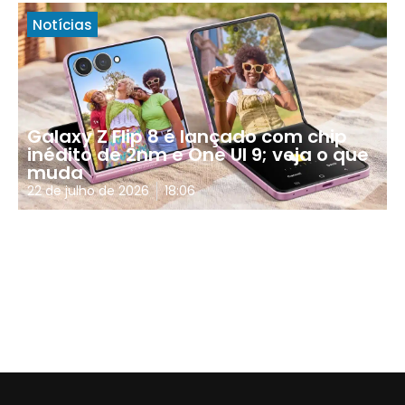
Notícias
Galaxy Z Flip 8 é lançado com chip
inédito de 2nm e One UI 9; veja o que
muda
22 de julho de 2026
18:06