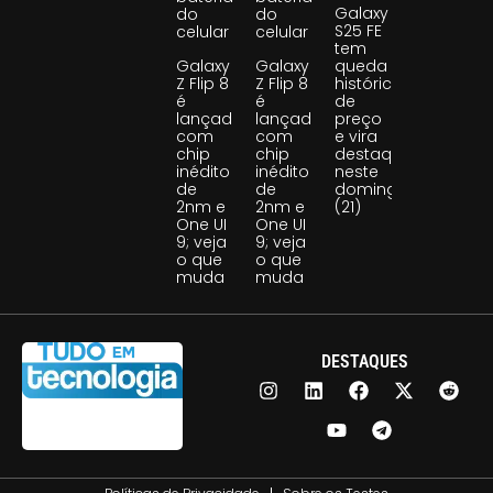
Galaxy
do
do
S25 FE
celular
celular
tem
Galaxy
Galaxy
queda
Z Flip 8
Z Flip 8
histórica
é
é
de
lançado
lançado
preço
com
com
e vira
chip
chip
destaque
inédito
inédito
neste
de
de
domingo
2nm e
2nm e
(21)
One UI
One UI
9; veja
9; veja
o que
o que
muda
muda
DESTAQUES