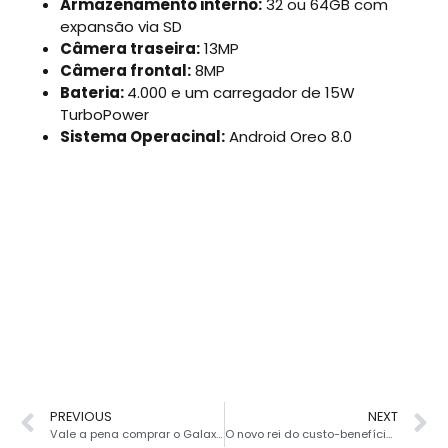
Armazenamento interno:
32 ou 64GB com
expansão via SD
Câmera traseira:
13MP
Câmera frontal:
8MP
Bateria:
4.000 e um carregador de 15W
TurboPower
Sistema Operacinal:
Android Oreo 8.0
PREVIOUS
NEXT
Vale a pena comprar o Galaxy S9 ou S9 Plus na operadora com plano pós-pago?
O novo rei do custo-benefício? Huawei Honor 10 é lançado oficialmente