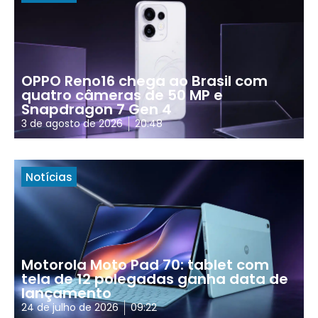
OPPO Reno16 chega ao Brasil com
quatro câmeras de 50 MP e
Snapdragon 7 Gen 4
3 de agosto de 2026
20:48
Notícias
Motorola Moto Pad 70: tablet com
tela de 12 polegadas ganha data de
lançamento
24 de julho de 2026
09:22