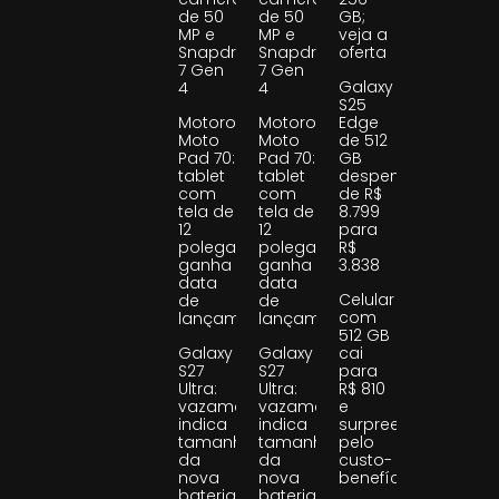
de 50
de 50
GB;
MP e
MP e
veja a
Snapdragon
Snapdragon
oferta
7 Gen
7 Gen
Galaxy
4
4
S25
Motorola
Motorola
Edge
Moto
Moto
de 512
Pad 70:
Pad 70:
GB
tablet
tablet
despenca
com
com
de R$
tela de
tela de
8.799
12
12
para
polegadas
polegadas
R$
ganha
ganha
3.838
data
data
Celular
de
de
com
lançamento
lançamento
512 GB
Galaxy
Galaxy
cai
S27
S27
para
Ultra:
Ultra:
R$ 810
vazamento
vazamento
e
indica
indica
surpreende
tamanho
tamanho
pelo
da
da
custo-
nova
nova
benefício
bateria
bateria