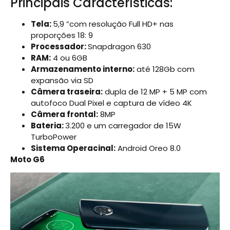
Principais Características:
Tela:
5,9 ”com resolução Full HD+ nas
proporções 18: 9
Processador:
Snapdragon 630
RAM:
4 ou 6GB
Armazenamento interno:
até 128Gb com
expansão via SD
Câmera traseira:
dupla de 12 MP + 5 MP com
autofoco Dual Pixel e captura de vídeo 4K
Câmera frontal:
8MP
Bateria:
3.200 e um carregador de 15W
TurboPower
Sistema Operacinal:
Android Oreo 8.0
Moto G6