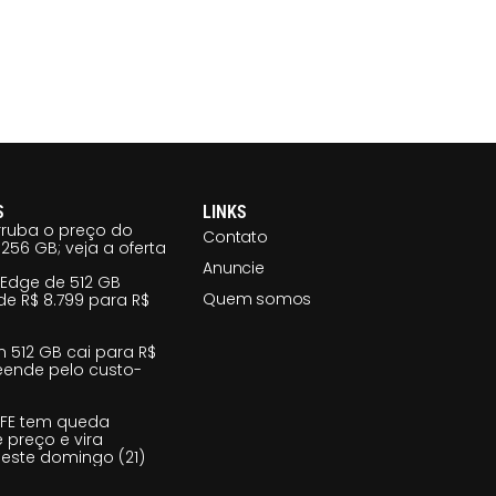
S
LINKS
ruba o preço do
Contato
256 GB; veja a oferta
Anuncie
 Edge de 512 GB
Quem somos
e R$ 8.799 para R$
m 512 GB cai para R$
reende pelo custo-
 FE tem queda
e preço e vira
este domingo (21)