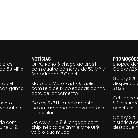
NOTÍCIAS
PROMOÇÕE
 Brasil
OPPO Reno16 chega ao Brasil
Shopee der
de 50 MP e
com quatro câmeras de 50 MP e
Galaxy A26 
Snapdragon 7 Gen 4
Galaxy S25
tablet
Motorola Moto Pad 70: tablet
despenca d
adas ganha
com tela de 12 polegadas ganha
3.838
data de lançamento
Celular co
amento
Galaxy S27 Ultra: vazamento
810 e surp
va bateria
indica tamanho da nova bateria
benefício
do celular
Galaxy S25
çado com
Galaxy Z Flip 8 é lançado com
histórica d
One UI 9;
chip inédito de 2nm e One UI 9;
destaque n
veja o que muda