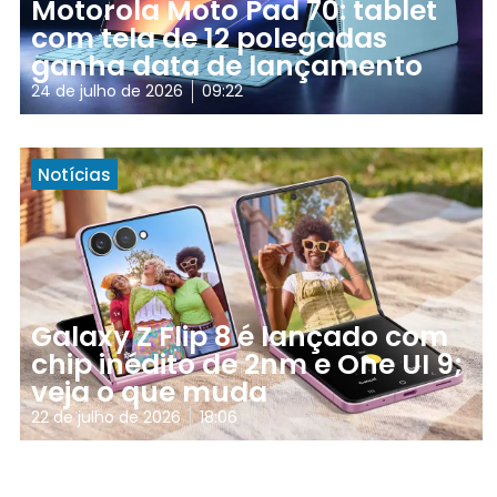
Motorola Moto Pad 70: tablet
com tela de 12 polegadas
ganha data de lançamento
24 de julho de 2026
09:22
Notícias
Galaxy Z Flip 8 é lançado com
chip inédito de 2nm e One UI 9;
veja o que muda
22 de julho de 2026
18:06