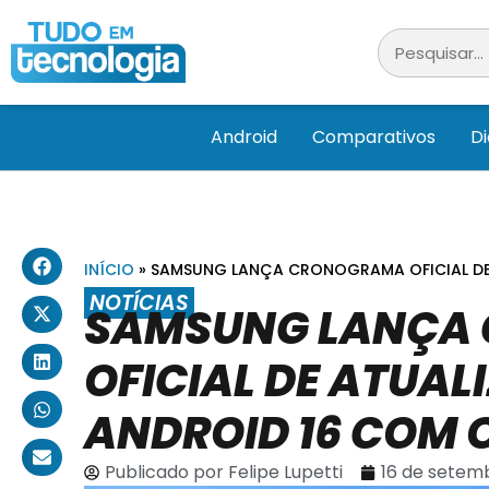
Android
Comparativos
D
INÍCIO
»
SAMSUNG LANÇA CRONOGRAMA OFICIAL DE 
NOTÍCIAS
SAMSUNG LANÇA
OFICIAL DE ATUAL
ANDROID 16 COM O
Publicado por
Felipe Lupetti
16 de setem