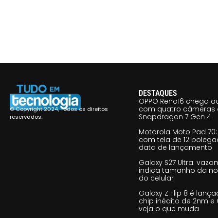
DESTAQUES
OPPO Reno16 chega ao
com quatro câmeras 
© Copyright 2024, Todos os direitos
Snapdragon 7 Gen 4
reservados.
Motorola Moto Pad 70: 
com tela de 12 poleg
data de lançamento
Galaxy S27 Ultra: vaz
indica tamanho da no
do celular
Galaxy Z Flip 8 é lan
chip inédito de 2nm e 
veja o que muda