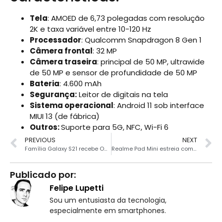
Tela
: AMOED de 6,73 polegadas com resolução
2K e taxa variável entre 10-120 Hz
Processador
: Qualcomm Snapdragon 8 Gen 1
Câmera frontal
: 32 MP
Câmera traseira
: principal de 50 MP, ultrawide
de 50 MP e sensor de profundidade de 50 MP
Bateria
: 4.600 mAh
Segurança:
Leitor de digitais na tela
Sistema operacional
: Android 11 sob interface
MIUI 13 (de fábrica)
Outros:
Suporte para 5G, NFC, Wi-Fi 6
PREVIOUS
NEXT
Família Galaxy S21 recebe One UI 4.1 no Brasil
Realme Pad Mini estreia com tela de 8.7″ e bateria de 6.400 mAh
Publicado por:
Felipe Lupetti
Sou um entusiasta da tecnologia,
especialmente em smartphones.