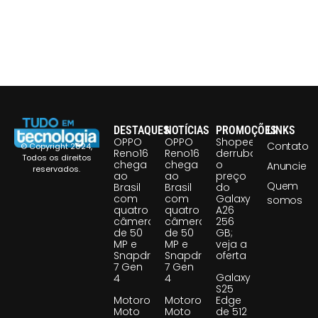
DESTAQUES
NOTÍCIAS
PROMOÇÕES
LINKS
OPPO
OPPO
Shopee
Contato
© Copyright 2024,
Reno16
Reno16
derruba
Todos os direitos
chega
chega
o
Anuncie
reservados.
ao
ao
preço
Quem
Brasil
Brasil
do
com
com
Galaxy
somos
quatro
quatro
A26
câmeras
câmeras
256
de 50
de 50
GB;
MP e
MP e
veja a
Snapdragon
Snapdragon
oferta
7 Gen
7 Gen
Galaxy
4
4
S25
Motorola
Motorola
Edge
Moto
Moto
de 512