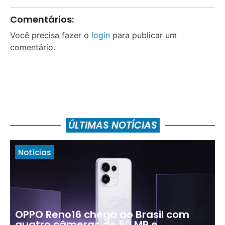
Comentários:
Você precisa fazer o
login
para publicar um
comentário.
ÚLTIMAS NOTÍCIAS
Notícias
OPPO Reno16 chega ao Brasil com
quatro câmeras de 50 MP e