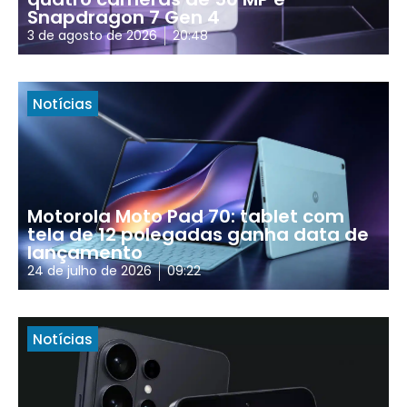
Snapdragon 7 Gen 4
3 de agosto de 2026
20:48
Notícias
Motorola Moto Pad 70: tablet com
tela de 12 polegadas ganha data de
lançamento
24 de julho de 2026
09:22
Notícias