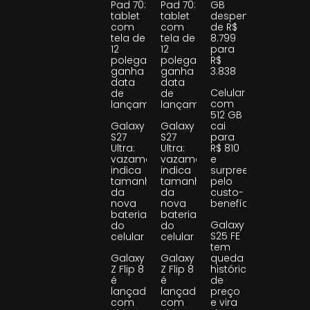
Pad 70:
Pad 70:
GB
tablet
tablet
despenca
com
com
de R$
tela de
tela de
8.799
12
12
para
polegadas
polegadas
R$
ganha
ganha
3.838
data
data
Celular
de
de
com
lançamento
lançamento
512 GB
Galaxy
Galaxy
cai
S27
S27
para
Ultra:
Ultra:
R$ 810
vazamento
vazamento
e
indica
indica
surpreende
tamanho
tamanho
pelo
da
da
custo-
nova
nova
benefício
bateria
bateria
Galaxy
do
do
S25 FE
celular
celular
tem
Galaxy
Galaxy
queda
Z Flip 8
Z Flip 8
histórica
é
é
de
lançado
lançado
preço
com
com
e vira