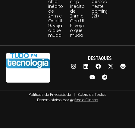
chip
chip
destaque
inédito
inédito
neste
de
de
domingo
2nm e
2nm e
(21)
One UI
One UI
9; veja
9; veja
o que
o que
muda
muda
DESTAQUES
Políticas de Privacidade
Sobre os Testes
Desenvolvido por
Agência Classe