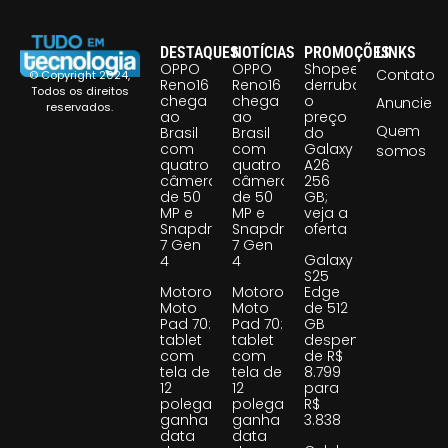
DESTAQUES
NOTÍCIAS
PROMOÇÕES
LINKS
OPPO
OPPO
Shopee
Contato
© Copyright 2024,
Reno16
Reno16
derruba
Todos os direitos
chega
chega
o
Anuncie
reservados.
ao
ao
preço
Quem
Brasil
Brasil
do
com
com
Galaxy
somos
quatro
quatro
A26
câmeras
câmeras
256
de 50
de 50
GB;
MP e
MP e
veja a
Snapdragon
Snapdragon
oferta
7 Gen
7 Gen
Galaxy
4
4
S25
Motorola
Motorola
Edge
Moto
Moto
de 512
Pad 70:
Pad 70:
GB
tablet
tablet
despenca
com
com
de R$
tela de
tela de
8.799
12
12
para
polegadas
polegadas
R$
ganha
ganha
3.838
data
data