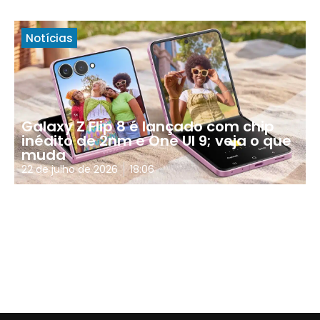
Notícias
Galaxy Z Flip 8 é lançado com chip
inédito de 2nm e One UI 9; veja o que
muda
22 de julho de 2026
18:06