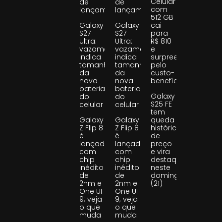
Celular
de
de
com
lançamento
lançamento
512 GB
Galaxy
Galaxy
cai
S27
S27
para
Ultra:
Ultra:
R$ 810
vazamento
vazamento
e
indica
indica
surpreende
tamanho
tamanho
pelo
da
da
custo-
nova
nova
benefício
bateria
bateria
Galaxy
do
do
S25 FE
celular
celular
tem
Galaxy
Galaxy
queda
Z Flip 8
Z Flip 8
histórica
é
é
de
lançado
lançado
preço
com
com
e vira
chip
chip
destaque
inédito
inédito
neste
de
de
domingo
2nm e
2nm e
(21)
One UI
One UI
9; veja
9; veja
o que
o que
muda
muda