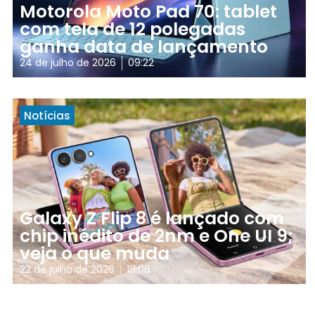
Motorola Moto Pad 70: tablet
com tela de 12 polegadas
ganha data de lançamento
24 de julho de 2026
09:22
Notícias
Galaxy Z Flip 8 é lançado com
chip inédito de 2nm e One UI 9;
veja o que muda
22 de julho de 2026
18:06