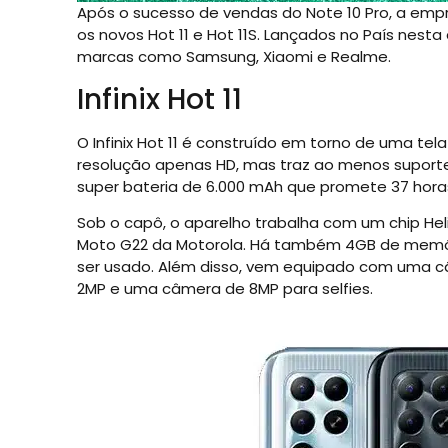
Após o sucesso de vendas do Note 10 Pro, a empres
os novos Hot 11 e Hot 11S. Lançados no País nesta
marcas como Samsung, Xiaomi e Realme.
Infinix Hot 11
O Infinix Hot 11 é construído em torno de uma tel
resolução apenas HD, mas traz ao menos suporte
super bateria de 6.000 mAh que promete 37 hor
Sob o capô, o aparelho trabalha com um chip H
Moto G22 da Motorola. Há também 4GB de memória
ser usado. Além disso, vem equipado com uma câme
2MP e uma câmera de 8MP para selfies.