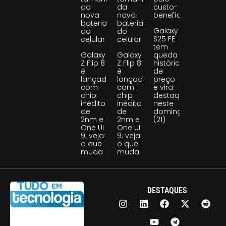
da
da
custo-
nova
nova
benefício
bateria
bateria
Galaxy
do
do
S25 FE
celular
celular
tem
Galaxy
Galaxy
queda
Z Flip 8
Z Flip 8
histórica
é
é
de
lançado
lançado
preço
com
com
e vira
chip
chip
destaque
inédito
inédito
neste
de
de
domingo
2nm e
2nm e
(21)
One UI
One UI
9; veja
9; veja
o que
o que
muda
muda
DESTAQUES