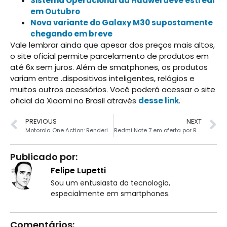
Sistema Operacional da Huawei deve estrear
em Outubro
Nova variante do Galaxy M30 supostamente
chegando em breve
Vale lembrar ainda que apesar dos preços mais altos,
o site oficial permite parcelamento de produtos em
até 6x sem juros. Além de smatphones, os produtos
variam entre .dispositivos inteligentes, relógios e
muitos outros acessórios. Você poderá acessar o site
oficial da Xiaomi no Brasil através
desse link
.
PREVIOUS
NEXT
Motorola One Action: Renderização confirma suposto design
Redmi Note 7 em oferta por R$ 1187
Publicado por:
Felipe Lupetti
Sou um entusiasta da tecnologia,
especialmente em smartphones.
Comentários: