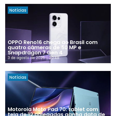
Notícias
OPPO Reno16 chega ao Brasil com
quatro câmeras de 50 MP e
Snapdragon 7 Gen 4
3 de agosto de 2026
20:48
Notícias
Motorola Moto Pad 70: tablet com
tela de 12 polegadas ganha data de