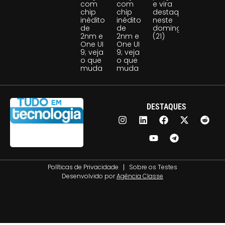
com
com
e vira
chip
chip
destaque
inédito
inédito
neste
de
de
domingo
2nm e
2nm e
(21)
One UI
One UI
9; veja
9; veja
o que
o que
muda
muda
DESTAQUES
Políticas de Privacidade
Sobre os Testes
Desenvolvido por
Agência Classe