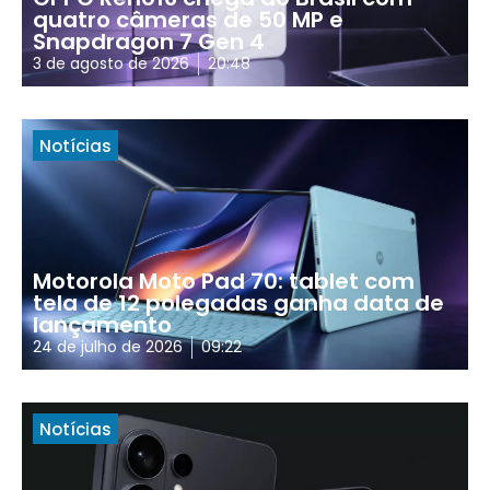
quatro câmeras de 50 MP e
Snapdragon 7 Gen 4
3 de agosto de 2026
20:48
Notícias
Motorola Moto Pad 70: tablet com
tela de 12 polegadas ganha data de
lançamento
24 de julho de 2026
09:22
Notícias