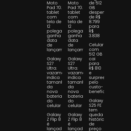
Moto
Moto
de 512
Pad 70:
Pad 70:
GB
tablet
tablet
despenca
com
com
de R$
tela de
tela de
8.799
12
12
para
polegadas
polegadas
R$
ganha
ganha
3.838
data
data
Celular
de
de
com
lançamento
lançamento
512 GB
Galaxy
Galaxy
cai
S27
S27
para
Ultra:
Ultra:
R$ 810
vazamento
vazamento
e
indica
indica
surpreende
tamanho
tamanho
pelo
da
da
custo-
nova
nova
benefício
bateria
bateria
Galaxy
do
do
S25 FE
celular
celular
tem
Galaxy
Galaxy
queda
Z Flip 8
Z Flip 8
histórica
é
é
de
lançado
lançado
preço