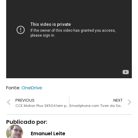
Fonte:
OneDrive
PREVIOUS
NEXT
CCE Motion Plus SK504 tem preço reduzido
Smartphone com Tizen da Samsung pode ser lançado no MWC 2014
Publicado por:
Emanuel Leite