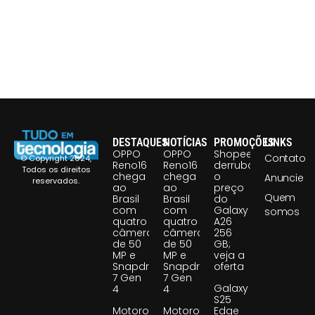
DESTAQUES
NOTÍCIAS
PROMOÇÕES
LINKS
OPPO
OPPO
Shopee
Contato
© Copyright 2024,
Reno16
Reno16
derruba
Todos os direitos
chega
chega
o
Anuncie
reservados.
ao
ao
preço
Quem
Brasil
Brasil
do
com
com
Galaxy
somos
quatro
quatro
A26
câmeras
câmeras
256
de 50
de 50
GB;
MP e
MP e
veja a
Snapdragon
Snapdragon
oferta
7 Gen
7 Gen
Galaxy
4
4
S25
Motorola
Motorola
Edge