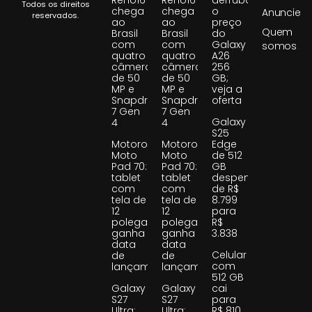
Reno16
Reno16
derruba
Todos os direitos
chega
chega
o
Anuncie
reservados.
ao
ao
preço
Quem
Brasil
Brasil
do
com
com
Galaxy
somos
quatro
quatro
A26
câmeras
câmeras
256
de 50
de 50
GB;
MP e
MP e
veja a
Snapdragon
Snapdragon
oferta
7 Gen
7 Gen
Galaxy
4
4
S25
Motorola
Motorola
Edge
Moto
Moto
de 512
Pad 70:
Pad 70:
GB
tablet
tablet
despenca
com
com
de R$
tela de
tela de
8.799
12
12
para
polegadas
polegadas
R$
ganha
ganha
3.838
data
data
Celular
de
de
com
lançamento
lançamento
512 GB
Galaxy
Galaxy
cai
S27
S27
para
Ultra:
Ultra:
R$ 810