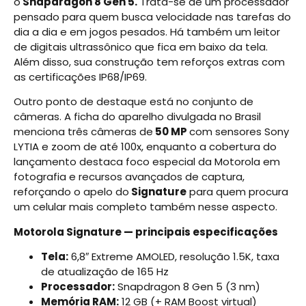
o
Snapdragon 8 Gen 5.
Trata-se de um processador
pensado para quem busca velocidade nas tarefas do
dia a dia e em jogos pesados. Há também um leitor
de digitais ultrassônico que fica em baixo da tela.
Além disso, sua construção tem reforços extras com
as certificações IP68/IP69.
Outro ponto de destaque está no conjunto de
câmeras. A ficha do aparelho divulgada no Brasil
menciona três câmeras de
50 MP
com sensores Sony
LYTIA e zoom de até 100x, enquanto a cobertura do
lançamento destaca foco especial da Motorola em
fotografia e recursos avançados de captura,
reforçando o apelo do
Signature
para quem procura
um celular mais completo também nesse aspecto.
Motorola Signature — principais especificações
Tela:
6,8″ Extreme AMOLED, resolução 1.5K, taxa
de atualização de 165 Hz
Processador:
Snapdragon 8 Gen 5 (3 nm)
Memória RAM:
12 GB (+ RAM Boost virtual)