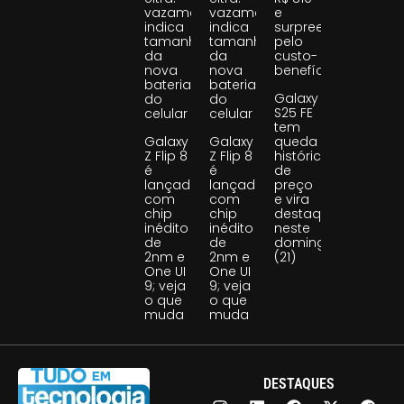
vazamento
vazamento
e
indica
indica
surpreende
tamanho
tamanho
pelo
da
da
custo-
nova
nova
benefício
bateria
bateria
Galaxy
do
do
S25 FE
celular
celular
tem
Galaxy
Galaxy
queda
Z Flip 8
Z Flip 8
histórica
é
é
de
lançado
lançado
preço
com
com
e vira
chip
chip
destaque
inédito
inédito
neste
de
de
domingo
2nm e
2nm e
(21)
One UI
One UI
9; veja
9; veja
o que
o que
muda
muda
DESTAQUES