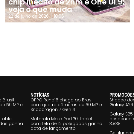
chip inédito de 2nm e One UI 9;
veja o que muda
22 de julho de 2026
18:06
NOTÍCIAS
PROMOÇÕE
 Brasil
OPPO Reno16 chega ao Brasil
Shopee der
de 50 MP e
com quatro câmeras de 50 MP e
Galaxy A26 
Snapdragon 7 Gen 4
Galaxy S25
tablet
Motorola Moto Pad 70: tablet
despenca d
adas ganha
com tela de 12 polegadas ganha
3.838
data de lançamento
Celular co