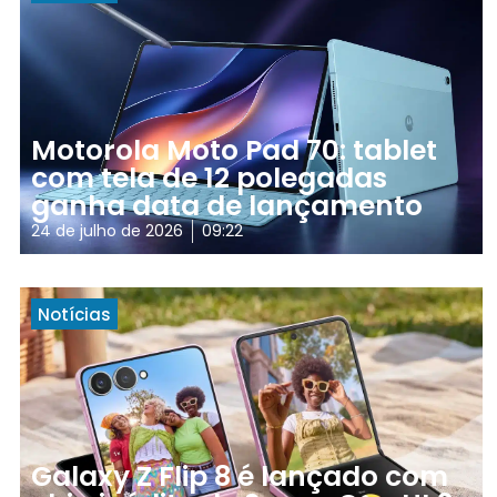
Motorola Moto Pad 70: tablet
com tela de 12 polegadas
ganha data de lançamento
24 de julho de 2026
09:22
Notícias
Galaxy Z Flip 8 é lançado com