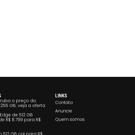
S
LINKS
ruba o preço do
Contato
256 GB; veja a oferta
Anuncie
 Edge de 512 GB
Quem somos
e R$ 8.799 para R$
m 512 GB cai para R$