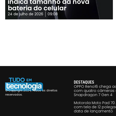
indica tamanho da nova
bateria do celular
24 de julho de 2026
09:08
DESTAQUES
OPPO Reno16 chega ao
com quatro câmeras 
© Copyright 2024, Todos os direitos
Snapdragon 7 Gen 4
reservados.
Motorola Moto Pad 70: 
com tela de 12 poleg
data de lançamento