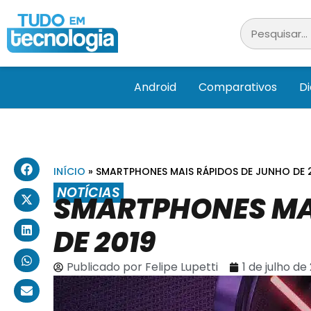
Android
Comparativos
D
INÍCIO
»
SMARTPHONES MAIS RÁPIDOS DE JUNHO DE 
NOTÍCIAS
SMARTPHONES MAI
DE 2019
Publicado por
Felipe Lupetti
1 de julho de