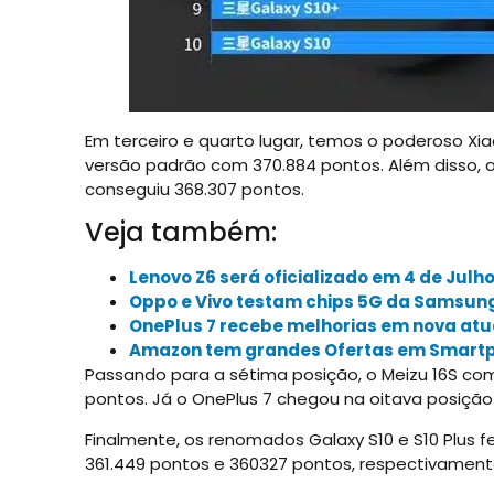
Em terceiro e quarto lugar, temos o poderoso Xia
versão padrão com 370.884 pontos. Além disso, a 
conseguiu 368.307 pontos.
Veja também:
Lenovo Z6 será oficializado em 4 de Julh
Oppo e Vivo testam chips 5G da Samsun
OnePlus 7 recebe melhorias em nova atu
Amazon tem grandes Ofertas em Smart
Passando para a sétima posição, o Meizu 16S co
pontos. Já o OnePlus 7 chegou na oitava posição
Finalmente, os renomados Galaxy S10 e S10 Plus 
361.449 pontos e 360327 pontos, respectivament