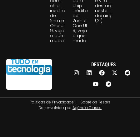
com
com
e vira
chip
chip
destaque
inédito
inédito
neste
de
de
domingo
2nm e
2nm e
(21)
One UI
One UI
9; veja
9; veja
o que
o que
muda
muda
DESTAQUES
Políticas de Privacidade
Sobre os Testes
Desenvolvido por
Agência Classe