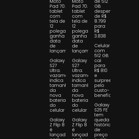
Moto
Moto
de 512
Pad 70:
Pad 70:
GB
tablet
tablet
despenca
com
com
de R$
tela de
tela de
8.799
12
12
para
polegadas
polegadas
R$
ganha
ganha
3.838
data
data
Celular
de
de
com
lançamento
lançamento
512 GB
Galaxy
Galaxy
cai
S27
S27
para
Ultra:
Ultra:
R$ 810
vazamento
vazamento
e
indica
indica
surpreende
tamanho
tamanho
pelo
da
da
custo-
nova
nova
benefício
bateria
bateria
Galaxy
do
do
S25 FE
celular
celular
tem
Galaxy
Galaxy
queda
Z Flip 8
Z Flip 8
histórica
é
é
de
lançado
lançado
preço