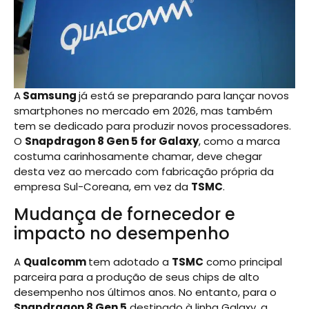
A
Samsung
já está se preparando para lançar novos
smartphones no mercado em 2026, mas também
tem se dedicado para produzir novos processadores.
O
Snapdragon 8 Gen 5 for Galaxy
, como a marca
costuma carinhosamente chamar, deve chegar
desta vez ao mercado com fabricação própria da
empresa Sul-Coreana, em vez da
TSMC
.
Mudança de fornecedor e
impacto no desempenho
A
Qualcomm
tem adotado a
TSMC
como principal
parceira para a produção de seus chips de alto
desempenho nos últimos anos. No entanto, para o
Snapdragon 8 Gen 5
destinado à linha Galaxy, a