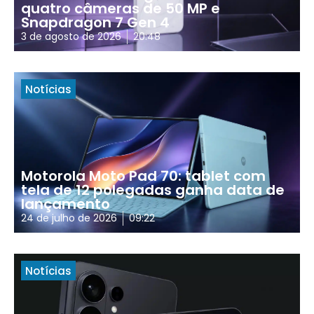
quatro câmeras de 50 MP e
Snapdragon 7 Gen 4
3 de agosto de 2026
20:48
Notícias
Motorola Moto Pad 70: tablet com
tela de 12 polegadas ganha data de
lançamento
24 de julho de 2026
09:22
Notícias