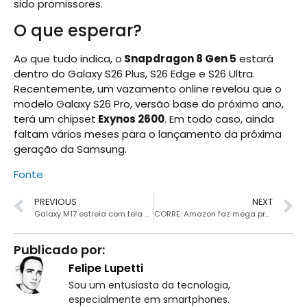
sido promissores.
O que esperar?
Ao que tudo indica, o
Snapdragon 8 Gen 5
estará
dentro do Galaxy S26 Plus, S26 Edge e S26 Ultra.
Recentemente, um vazamento online revelou que o
modelo Galaxy S26 Pro, versão base do próximo ano,
terá um chipset
Exynos 2600
. Em todo caso, ainda
faltam vários meses para o lançamento da próxima
geração da Samsung.
Fonte
PREVIOUS
NEXT
Galaxy M17 estreia com tela Super AMOLED e câmera de 50MP
CORRE: Amazon faz mega promoção e vende Galaxy S24 em 12x sem juros
Publicado por:
Felipe Lupetti
Sou um entusiasta da tecnologia,
especialmente em smartphones.