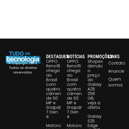
DESTAQUES
NOTÍCIAS
PROMOÇÕES
LINKS
OPPO
OPPO
Shopee
Contato
© Copyright 2024,
Reno16
Reno16
derruba
Todos os direitos
chega
chega
o
Anuncie
reservados.
ao
ao
preço
Quem
Brasil
Brasil
do
com
com
Galaxy
somos
quatro
quatro
A26
câmeras
câmeras
256
de 50
de 50
GB;
MP e
MP e
veja a
Snapdragon
Snapdragon
oferta
7 Gen
7 Gen
Galaxy
4
4
S25
Motorola
Motorola
Edge