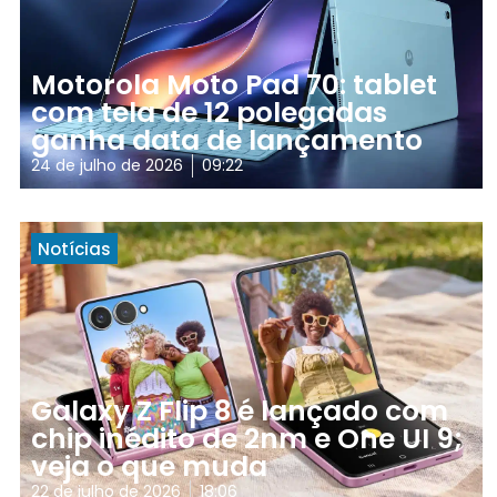
Motorola Moto Pad 70: tablet
com tela de 12 polegadas
ganha data de lançamento
24 de julho de 2026
09:22
Notícias
Galaxy Z Flip 8 é lançado com
chip inédito de 2nm e One UI 9;
veja o que muda
22 de julho de 2026
18:06