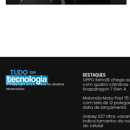
DESTAQUES
OPPO Reno16 chega ao
com quatro câmeras 
© Copyright 2024, Todos os direitos
Snapdragon 7 Gen 4
reservados.
Motorola Moto Pad 70: 
com tela de 12 poleg
data de lançamento
Galaxy S27 Ultra: vaz
indica tamanho da no
do celular