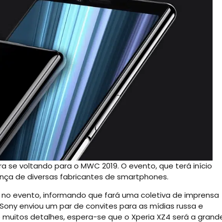
 se voltando para o MWC 2019. O evento, que terá início
nça de diversas fabricantes de smartphones.
 no evento, informando que fará uma coletiva de imprensa
 Sony enviou um par de convites para as mídias russa e
e muitos detalhes, espera-se que o Xperia XZ4 será a grand