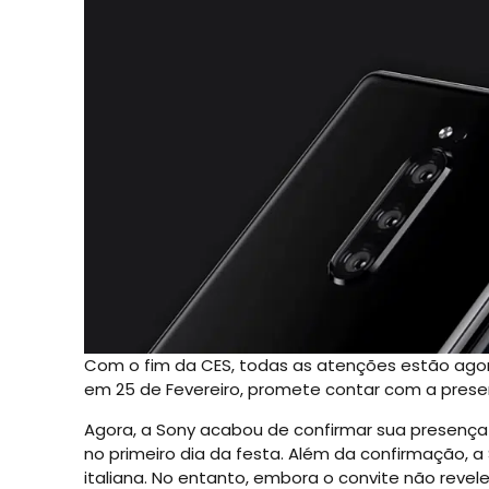
Com o fim da CES, todas as atenções estão agora
em 25 de Fevereiro, promete contar com a prese
Agora, a Sony acabou de confirmar sua presença
no primeiro dia da festa. Além da confirmação, a
italiana. No entanto, embora o convite não revel