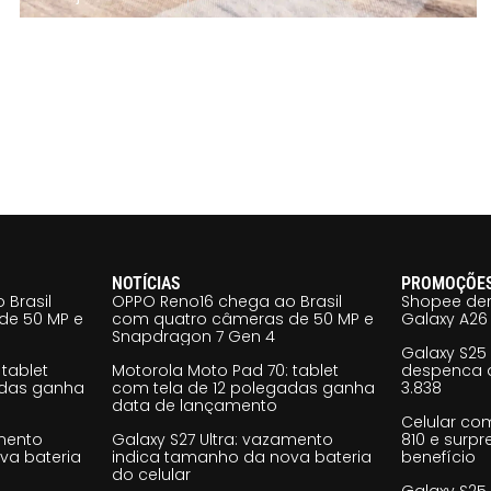
NOTÍCIAS
PROMOÇÕE
 Brasil
OPPO Reno16 chega ao Brasil
Shopee der
de 50 MP e
com quatro câmeras de 50 MP e
Galaxy A26 
Snapdragon 7 Gen 4
Galaxy S25
tablet
Motorola Moto Pad 70: tablet
despenca d
adas ganha
com tela de 12 polegadas ganha
3.838
data de lançamento
Celular co
amento
Galaxy S27 Ultra: vazamento
810 e surp
va bateria
indica tamanho da nova bateria
benefício
do celular