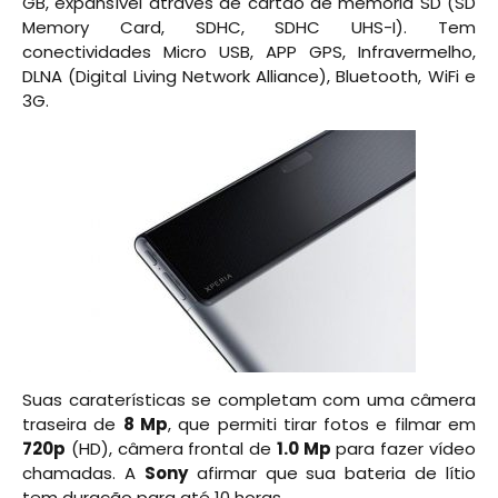
GB, expansível através de cartão de memória SD (SD
Memory Card, SDHC, SDHC UHS-I). Tem
conectividades Micro USB, APP GPS, Infravermelho,
DLNA (Digital Living Network Alliance), Bluetooth, WiFi e
3G.
Suas caraterísticas se completam com uma câmera
traseira de
8 Mp
, que permiti tirar fotos e filmar em
720p
(HD), câmera frontal de
1.0 Mp
para fazer vídeo
chamadas. A
Sony
afirmar que sua bateria de lítio
tem duração para até 10 horas.