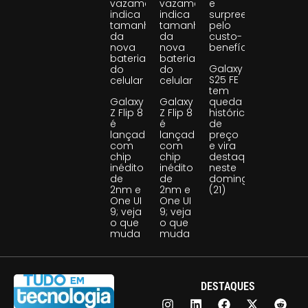
vazamento
vazamento
e
indica
indica
surpreende
tamanho
tamanho
pelo
da
da
custo-
nova
nova
benefício
bateria
bateria
Galaxy
do
do
S25 FE
celular
celular
tem
Galaxy
Galaxy
queda
Z Flip 8
Z Flip 8
histórica
é
é
de
lançado
lançado
preço
com
com
e vira
chip
chip
destaque
inédito
inédito
neste
de
de
domingo
2nm e
2nm e
(21)
One UI
One UI
9; veja
9; veja
o que
o que
muda
muda
DESTAQUES