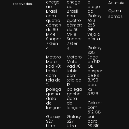
chega
chega
o
Anuncie
reservados.
ao
ao
preço
Quem
Brasil
Brasil
do
com
com
Galaxy
somos
quatro
quatro
A26
câmeras
câmeras
256
de 50
de 50
GB;
MP e
MP e
veja a
Snapdragon
Snapdragon
oferta
7 Gen
7 Gen
Galaxy
4
4
S25
Motorola
Motorola
Edge
Moto
Moto
de 512
Pad 70:
Pad 70:
GB
tablet
tablet
despenca
com
com
de R$
tela de
tela de
8.799
12
12
para
polegadas
polegadas
R$
ganha
ganha
3.838
data
data
Celular
de
de
com
lançamento
lançamento
512 GB
Galaxy
Galaxy
cai
S27
S27
para
Ultra:
Ultra:
R$ 810