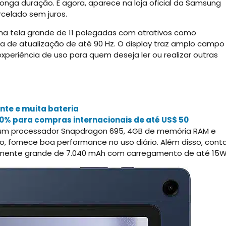
onga duração. E agora, aparece na loja oficial da Samsung
celado sem juros.
ma tela grande de 11 polegadas com atrativos como
axa de atualização de até 90 Hz. O display traz amplo campo
xperiência de uso para quem deseja ler ou realizar outras
nte e muita bateria
20% para compras internacionais de até US$ 50
um processador Snapdragon 695, 4GB de memória RAM e
 fornece boa performance no uso diário. Além disso, cont
ivamente grande de 7.040 mAh com carregamento de até 15W