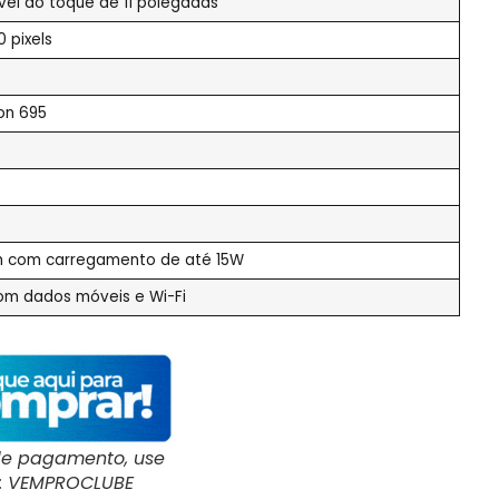
vel ao toque de 11 polegadas
0 pixels
on 695
h com carregamento de até 15W
m dados móveis e Wi-Fi
de pagamento, use
: VEMPROCLUBE