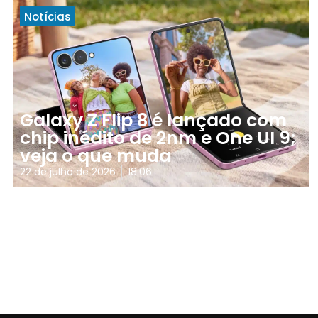
Notícias
Galaxy Z Flip 8 é lançado com
chip inédito de 2nm e One UI 9;
veja o que muda
22 de julho de 2026
18:06