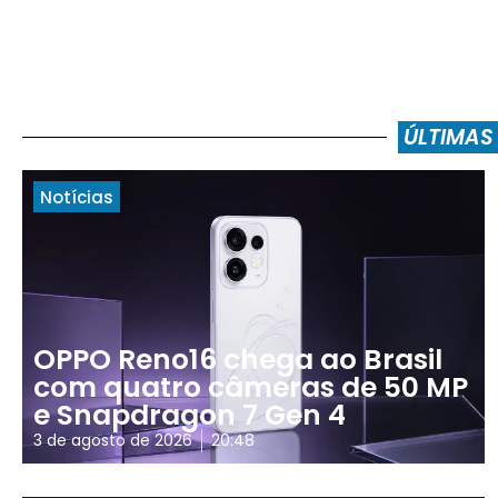
ÚLTIMAS
Notícias
OPPO Reno16 chega ao Brasil
com quatro câmeras de 50 MP
e Snapdragon 7 Gen 4
3 de agosto de 2026
20:48