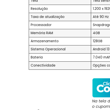
Tela
Tela sensí
Resolução
1.200 x 192
Taxa de atualização
Até 90 Hz
Processador
Snapdrag
Memória RAM
4GB
Armazenamento
128GB
Sistema Operacional
Android 13
Bateria
7.040 mA
Conectividade
Opções co
Na tela 
o cupom