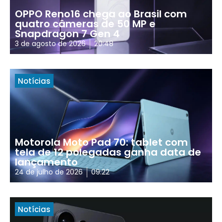
OPPO Reno16 chega ao Brasil com
quatro câmeras de 50 MP e
Snapdragon 7 Gen 4
3 de agosto de 2026
20:48
Notícias
Motorola Moto Pad 70: tablet com
tela de 12 polegadas ganha data de
lançamento
24 de julho de 2026
09:22
Notícias