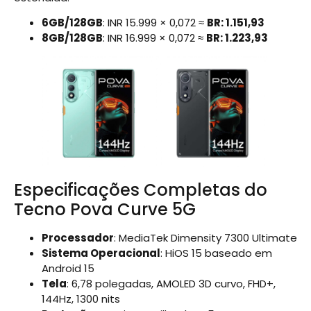
6GB/128GB
: INR 15.999 × 0,072 ≈
BR: 1.151,93
8GB/128GB
: INR 16.999 × 0,072 ≈
BR: 1.223,93
Especificações Completas do
Tecno Pova Curve 5G
Processador
: MediaTek Dimensity 7300 Ultimate
Sistema Operacional
: HiOS 15 baseado em
Android 15
Tela
: 6,78 polegadas, AMOLED 3D curvo, FHD+,
144Hz, 1300 nits