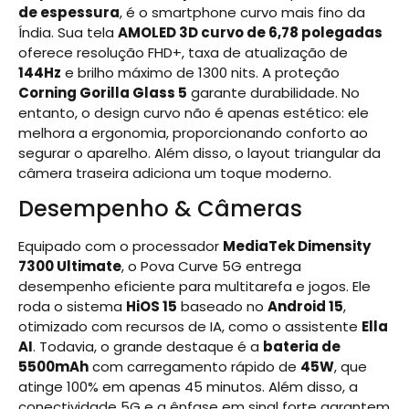
de espessura
, é o smartphone curvo mais fino da
Índia. Sua tela
AMOLED 3D curvo de 6,78 polegadas
oferece resolução FHD+, taxa de atualização de
144Hz
e brilho máximo de 1300 nits. A proteção
Corning Gorilla Glass 5
garante durabilidade. No
entanto, o design curvo não é apenas estético: ele
melhora a ergonomia, proporcionando conforto ao
segurar o aparelho. Além disso, o layout triangular da
câmera traseira adiciona um toque moderno.
Desempenho & Câmeras
Equipado com o processador
MediaTek Dimensity
7300 Ultimate
, o Pova Curve 5G entrega
desempenho eficiente para multitarefa e jogos. Ele
roda o sistema
HiOS 15
baseado no
Android 15
,
otimizado com recursos de IA, como o assistente
Ella
AI
. Todavia, o grande destaque é a
bateria de
5500mAh
com carregamento rápido de
45W
, que
atinge 100% em apenas 45 minutos. Além disso, a
conectividade 5G e a ênfase em sinal forte garantem