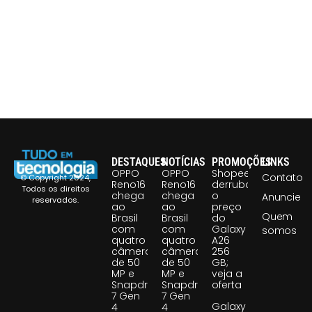
DESTAQUES
NOTÍCIAS
PROMOÇÕES
LINKS
OPPO
OPPO
Shopee
Contato
© Copyright 2024,
Reno16
Reno16
derruba
Todos os direitos
chega
chega
o
Anuncie
reservados.
ao
ao
preço
Quem
Brasil
Brasil
do
com
com
Galaxy
somos
quatro
quatro
A26
câmeras
câmeras
256
de 50
de 50
GB;
MP e
MP e
veja a
Snapdragon
Snapdragon
oferta
7 Gen
7 Gen
Galaxy
4
4