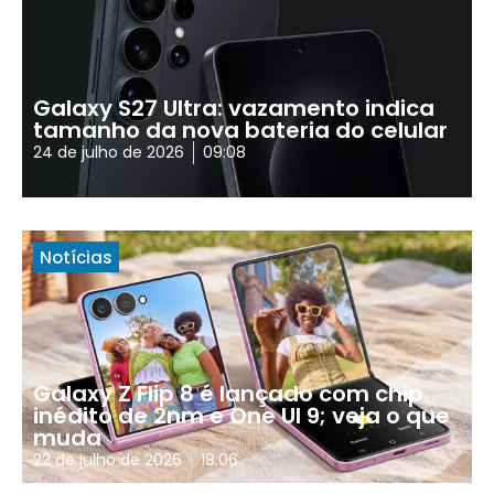
Galaxy S27 Ultra: vazamento indica
tamanho da nova bateria do celular
24 de julho de 2026
09:08
Notícias
Galaxy Z Flip 8 é lançado com chip
inédito de 2nm e One UI 9; veja o que
muda
22 de julho de 2026
18:06