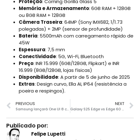
Proteção
: Corning Gorilla Glass 5
Memória e Armazenamento
: 6GB RAM + 128GB
ou 8GB RAM + 128GB
Câmera Traseira
: 64MP (Sony IMX682, 1/1.73
polegadas) + 2MP (sensor de profundidade)
Bateria
: 5500mAh com carregamento rápido de
45W
Espessura
: 7,5 mm
Conectividade
: 5G, Wi-Fi, Bluetooth
Preço
: INR 15.999 (6GB/128GB, Flipkart) e INR
16.999 (8GB/128GB, lojas físicas)
Disponibilidade
: A partir de 5 de junho de 2025
Extras
: Design curvo, Ella AI, IP64 (resistência a
poeira e respingos).
PREVIOUS
NEXT
Samsung lançará One UI 8 com os dobrávei Z Flip 7 e Fold 7
Galaxy S25 Edge vs Edge 60 Pro: qual é a melhor compra?
Publicado por:
Felipe Lupetti