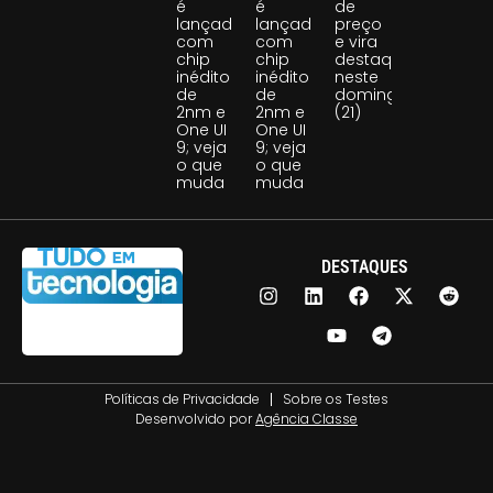
é
é
de
lançado
lançado
preço
com
com
e vira
chip
chip
destaque
inédito
inédito
neste
de
de
domingo
2nm e
2nm e
(21)
One UI
One UI
9; veja
9; veja
o que
o que
muda
muda
DESTAQUES
Políticas de Privacidade
Sobre os Testes
Desenvolvido por
Agência Classe