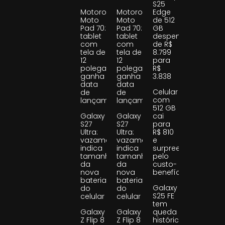
S25
Motorola
Motorola
Edge
Moto
Moto
de 512
Pad 70:
Pad 70:
GB
tablet
tablet
despenca
com
com
de R$
tela de
tela de
8.799
12
12
para
polegadas
polegadas
R$
ganha
ganha
3.838
data
data
Celular
de
de
com
lançamento
lançamento
512 GB
Galaxy
Galaxy
cai
S27
S27
para
Ultra:
Ultra:
R$ 810
vazamento
vazamento
e
indica
indica
surpreende
tamanho
tamanho
pelo
da
da
custo-
nova
nova
benefício
bateria
bateria
Galaxy
do
do
S25 FE
celular
celular
tem
Galaxy
Galaxy
queda
Z Flip 8
Z Flip 8
histórica