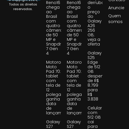
Reno16
Reno16
derruba
Todos os direitos
chega
chega
o
Anuncie
reservados.
ao
ao
preço
Quem
Brasil
Brasil
do
com
com
Galaxy
somos
quatro
quatro
A26
câmeras
câmeras
256
de 50
de 50
GB;
MP e
MP e
veja a
Snapdragon
Snapdragon
oferta
7 Gen
7 Gen
Galaxy
4
4
S25
Motorola
Motorola
Edge
Moto
Moto
de 512
Pad 70:
Pad 70:
GB
tablet
tablet
despenca
com
com
de R$
tela de
tela de
8.799
12
12
para
polegadas
polegadas
R$
ganha
ganha
3.838
data
data
Celular
de
de
com
lançamento
lançamento
512 GB
Galaxy
Galaxy
cai
S27
S27
para