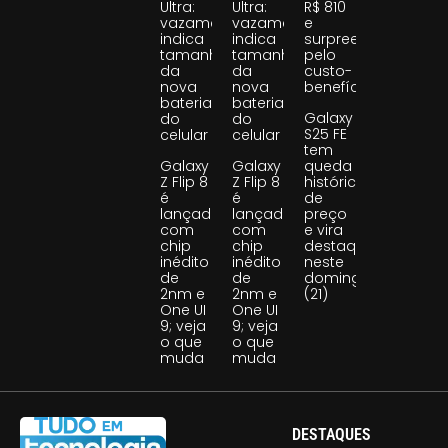
Ultra:
Ultra:
R$ 810
vazamento
vazamento
e
indica
indica
surpreende
tamanho
tamanho
pelo
da
da
custo-
nova
nova
benefício
bateria
bateria
Galaxy
do
do
S25 FE
celular
celular
tem
Galaxy
Galaxy
queda
Z Flip 8
Z Flip 8
histórica
é
é
de
lançado
lançado
preço
com
com
e vira
chip
chip
destaque
inédito
inédito
neste
de
de
domingo
2nm e
2nm e
(21)
One UI
One UI
9; veja
9; veja
o que
o que
muda
muda
DESTAQUES