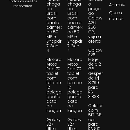
Todos os direitos
chega
chega
o
Anuncie
reservados.
ao
ao
preço
Quem
Brasil
Brasil
do
com
com
Galaxy
somos
quatro
quatro
A26
câmeras
câmeras
256
de 50
de 50
GB;
MP e
MP e
veja a
Snapdragon
Snapdragon
oferta
7 Gen
7 Gen
Galaxy
4
4
S25
Motorola
Motorola
Edge
Moto
Moto
de 512
Pad 70:
Pad 70:
GB
tablet
tablet
despenca
com
com
de R$
tela de
tela de
8.799
12
12
para
polegadas
polegadas
R$
ganha
ganha
3.838
data
data
Celular
de
de
com
lançamento
lançamento
512 GB
Galaxy
Galaxy
cai
S27
S27
para
Ultra:
Ultra:
R$ 810