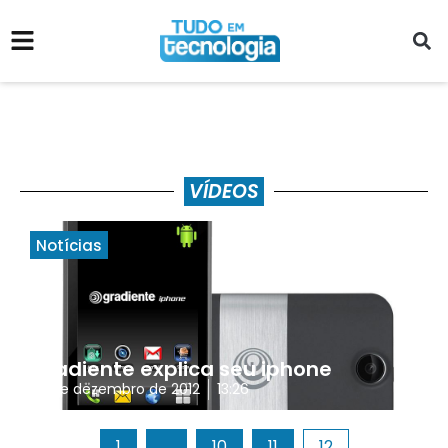
VÍDEOS
Notícias
Gradiente explica seu iphone
27 de dezembro de 2012
13:26
1
…
10
11
12