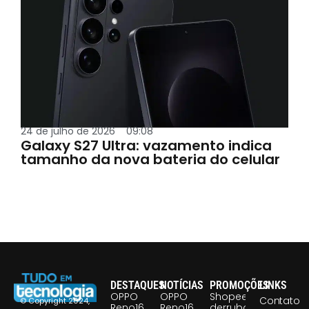
24 de julho de 2026
09:08
Galaxy S27 Ultra: vazamento indica
tamanho da nova bateria do celular
DESTAQUES
NOTÍCIAS
PROMOÇÕES
LINKS
OPPO
OPPO
Shopee
Contato
© Copyright 2024,
Reno16
Reno16
derruba