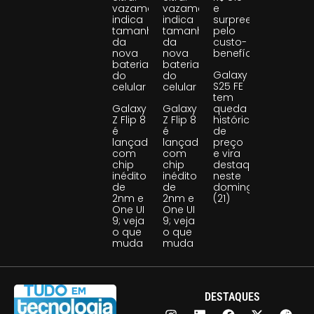
vazamento
vazamento
e
indica
indica
surpreende
tamanho
tamanho
pelo
da
da
custo-
nova
nova
benefício
bateria
bateria
Galaxy
do
do
S25 FE
celular
celular
tem
Galaxy
Galaxy
queda
Z Flip 8
Z Flip 8
histórica
é
é
de
lançado
lançado
preço
com
com
e vira
chip
chip
destaque
inédito
inédito
neste
de
de
domingo
2nm e
2nm e
(21)
One UI
One UI
9; veja
9; veja
o que
o que
muda
muda
DESTAQUES