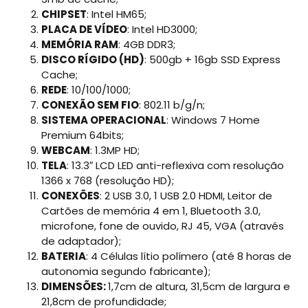
CHIPSET
: Intel HM65;
PLACA DE VÍDEO
: Intel HD3000;
MEMÓRIA RAM
: 4GB DDR3;
DISCO RÍGIDO (HD)
: 500gb + 16gb SSD Express
Cache;
REDE
: 10/100/1000;
CONEXÃO SEM FIO
: 802.11 b/g/n;
SISTEMA OPERACIONAL
: Windows 7 Home
Premium 64bits;
WEBCAM
: 1.3MP HD;
TELA
: 13.3″ LCD LED anti-reflexiva com resolução
1366 x 768 (resolução HD);
CONEXÕES
: 2 USB 3.0, 1 USB 2.0 HDMI, Leitor de
Cartões de memória 4 em 1, Bluetooth 3.0,
microfone, fone de ouvido, RJ 45, VGA (através
de adaptador);
BATERIA
: 4 Células lítio polímero (até 8 horas de
autonomia segundo fabricante);
DIMENSÕES:
1,7cm de altura, 31,5cm de largura e
21,8cm de profundidade;