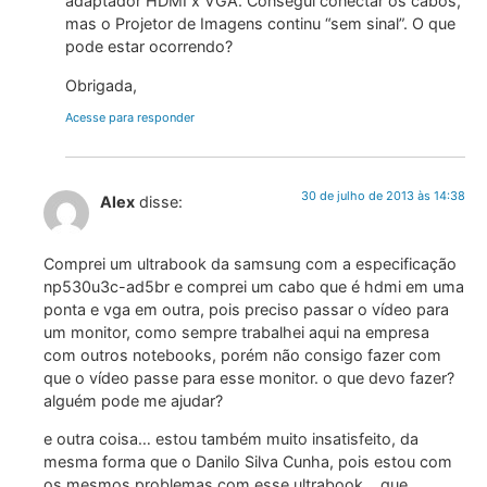
adaptador HDMI x VGA. Consegui conectar os cabos,
mas o Projetor de Imagens continu “sem sinal”. O que
pode estar ocorrendo?
Obrigada,
Acesse para responder
30 de julho de 2013 às 14:38
Alex
disse:
Comprei um ultrabook da samsung com a especificação
np530u3c-ad5br e comprei um cabo que é hdmi em uma
ponta e vga em outra, pois preciso passar o vídeo para
um monitor, como sempre trabalhei aqui na empresa
com outros notebooks, porém não consigo fazer com
que o vídeo passe para esse monitor. o que devo fazer?
alguém pode me ajudar?
e outra coisa… estou também muito insatisfeito, da
mesma forma que o Danilo Silva Cunha, pois estou com
os mesmos problemas com esse ultrabook… que