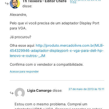
Th Teixeira - Editor Chefe
11:52
disse:
Alexandre,
Pelo que vi você precisa de um adaptador Display Port
para VGA.
Já procurou?
Olha esse aqui:
http://produto.mercadolivre.com.br/MLB-
454329946-adaptador-displayport-x-vga-para-dell-hp-
lenovo-e-outros-_JM
Confirma com o vendedor a compatibilidade.
Acesse para responder
27 de maio de 2013 às 15:11
Ligia Camargo
disse:
Estou com o mesmo problema. Comprei um