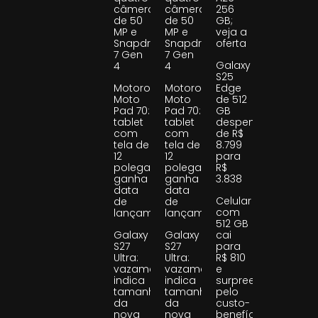
câmeras
câmeras
256
de 50
de 50
GB;
MP e
MP e
veja a
Snapdragon
Snapdragon
oferta
7 Gen
7 Gen
Galaxy
4
4
S25
Motorola
Motorola
Edge
Moto
Moto
de 512
Pad 70:
Pad 70:
GB
tablet
tablet
despenca
com
com
de R$
tela de
tela de
8.799
12
12
para
polegadas
polegadas
R$
ganha
ganha
3.838
data
data
Celular
de
de
com
lançamento
lançamento
512 GB
Galaxy
Galaxy
cai
S27
S27
para
Ultra:
Ultra:
R$ 810
vazamento
vazamento
e
indica
indica
surpreende
tamanho
tamanho
pelo
da
da
custo-
nova
nova
benefício