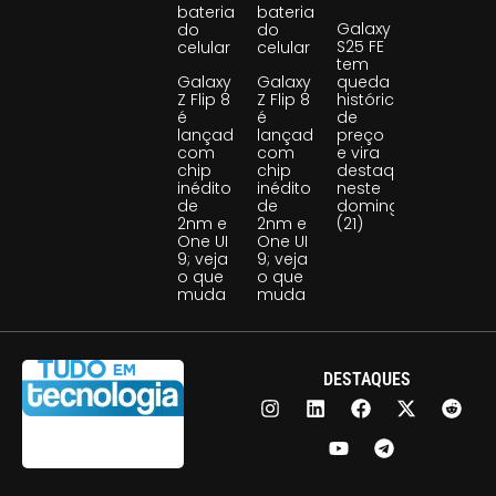
bateria
bateria
Galaxy
do
do
S25 FE
celular
celular
tem
Galaxy
Galaxy
queda
Z Flip 8
Z Flip 8
histórica
é
é
de
lançado
lançado
preço
com
com
e vira
chip
chip
destaque
inédito
inédito
neste
de
de
domingo
2nm e
2nm e
(21)
One UI
One UI
9; veja
9; veja
o que
o que
muda
muda
DESTAQUES