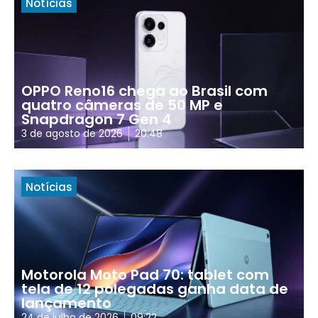
Notícias
OPPO Reno16 chega ao Brasil com
quatro câmeras de 50 MP e
Snapdragon 7 Gen 4
3 de agosto de 2026
20:48
Notícias
Motorola Moto Pad 70: tablet com
tela de 12 polegadas ganha data de
lançamento
24 de julho de 2026
09:22