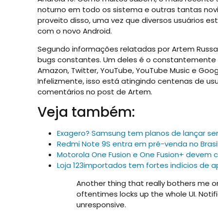
noturno em todo os sistema e outras tantas nov
proveito disso, uma vez que diversos usuários es
com o novo Android.
Segundo informações relatadas por Artem Russakov
bugs constantes. Um deles é o constantemente c
Amazon, Twitter, YouTube, YouTube Music e Go
Infelizmente, isso está atingindo centenas de us
comentários no post de Artem.
Veja também:
Exagero? Samsung tem planos de lançar s
Redmi Note 9S entra em pré-venda no Bras
Motorola One Fusion e One Fusion+ devem 
Loja 123importados tem fortes indícios de a
Another thing that really bothers me on
oftentimes locks up the whole UI. Not
unresponsive.