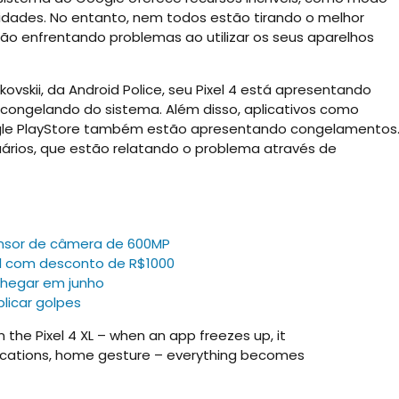
idades. No entanto, nem todos estão tirando o melhor
tão enfrentando problemas ao utilizar os seus aparelhos
skii, da Android Police, seu Pixel 4 está apresentando
ongelando do sistema. Além disso, aplicativos como
ogle PlayStore também estão apresentando congelamentos
uários, que estão relatando o problema através de
ensor de câmera de 600MP
il com desconto de R$1000
chegar em junho
plicar golpes
 the Pixel 4 XL – when an app freezes up, it
ifications, home gesture – everything becomes