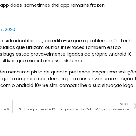
 app does, sometimes the app remains frozen.
17, 2020
a sido identificada, acredita-se que o problema não tenha
usuários que utilizam outras interfaces também estão
 bugs estão provavelmente ligados ao próprio Android 10,
ositivos que executam esse sistema.
 deu nenhuma pista de quanto pretende lançar uma soluçã
s que a empresa não demore para nos enviar uma solução. 
om o Android 10? Se sim, compartilhe a sua situação logo
NEXT
Exagero? Samsung tem planos de lançar sensor de câmera de 600MP
Só hoje: pegue até 100 fragmentos de Cubo Mágico no Free Fire