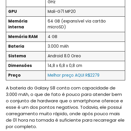
GHz
GPU
Mali-G71 MP20
Memória
64 GB (expansível via cartão
interna
microSD)
Memória RAM
4 GB
Bateria
3.000 mAh
Sistema
Android 8.0 Oreo
Dimensões
14,8 x 6,8 x 0,8 cm
Preço
Melhor preço AQUI R$2279
A bateria do Galaxy S8 conta com capacidade de
3.000 mAh, o que de fato é pouco para atender bem
o conjunto de hardware que o smartphone oferece e
esse é um dos pontos negativos. Todavia, ele possui
carregamento muito rápido, onde após pouco mais
de 01 hora na tomada é suficiente para recarregar ele
por completo.