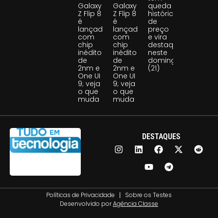
Galaxy
Galaxy
queda
Z Flip 8
Z Flip 8
histórica
é
é
de
lançado
lançado
preço
com
com
e vira
chip
chip
destaque
inédito
inédito
neste
de
de
domingo
2nm e
2nm e
(21)
One UI
One UI
9; veja
9; veja
o que
o que
muda
muda
DESTAQUES
Políticas de Privacidade
Sobre os Testes
Desenvolvido por
Agência Classe