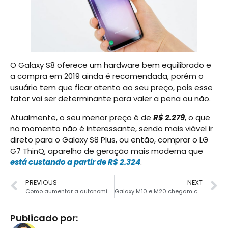
O Galaxy S8 oferece um hardware bem equilibrado e
a compra em 2019 ainda é recomendada, porém o
usuário tem que ficar atento ao seu preço, pois esse
fator vai ser determinante para valer a pena ou não.
Atualmente, o seu menor preço é de
R$ 2.279
, o que
no momento não é interessante, sendo mais viável ir
direto para o Galaxy S8 Plus, ou então, comprar o LG
G7 ThinQ, aparelho de geração mais moderna que
está custando a partir de R$ 2.324
.
PREVIOUS
NEXT
Como aumentar a autonomia de Bateria do seu Moto G ou Moto Z
Galaxy M10 e M20 chegam com tela Infinity-V e preços agressivos
Publicado por: