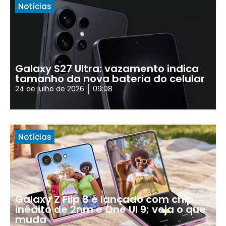
Notícias
Galaxy S27 Ultra: vazamento indica
tamanho da nova bateria do celular
24 de julho de 2026
09:08
Notícias
Galaxy Z Flip 8 é lançado com chip
inédito de 2nm e One UI 9; veja o que
muda