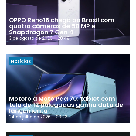
OPPO Reno16 chega ao Brasil com
quatro câmeras de 50 MP e
Snapdragon 7 Gen 4
3 de agosto de 2026
20:48
Notícias
Motorola Moto Pad 70: tablet com
tela de 12 polegadas ganha data de
lançamento
24 de julho de 2026
09:22