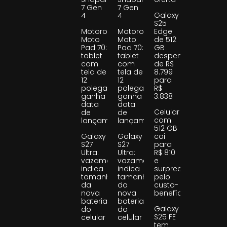
7 Gen
7 Gen
Galaxy
4
4
S25
Motorola
Motorola
Edge
Moto
Moto
de 512
Pad 70:
Pad 70:
GB
tablet
tablet
despenca
com
com
de R$
tela de
tela de
8.799
12
12
para
polegadas
polegadas
R$
ganha
ganha
3.838
data
data
Celular
de
de
com
lançamento
lançamento
512 GB
Galaxy
Galaxy
cai
S27
S27
para
Ultra:
Ultra:
R$ 810
vazamento
vazamento
e
indica
indica
surpreende
tamanho
tamanho
pelo
da
da
custo-
nova
nova
benefício
bateria
bateria
Galaxy
do
do
S25 FE
celular
celular
tem