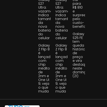
S27
S27
para
Ultra:
Ultra:
R$ 810
vazamento
vazamento
e
indica
indica
surpreende
tamanho
tamanho
pelo
da
da
custo-
nova
nova
benefício
bateria
bateria
Galaxy
do
do
S25 FE
celular
celular
tem
Galaxy
Galaxy
queda
Z Flip 8
Z Flip 8
histórica
é
é
de
lançado
lançado
preço
com
com
e vira
chip
chip
destaque
inédito
inédito
neste
de
de
domingo
2nm e
2nm e
(21)
One UI
One UI
9; veja
9; veja
o que
o que
muda
muda