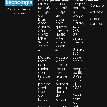
DESTAQUES
NOTÍCIAS
PROMOÇÕES
LINKS
OPPO
OPPO
Shopee
Contato
© Copyright 2024,
Reno16
Reno16
derruba
Todos os direitos
chega
chega
o
Anuncie
reservados.
ao
ao
preço
Quem
Brasil
Brasil
do
com
com
Galaxy
somos
quatro
quatro
A26
câmeras
câmeras
256
de 50
de 50
GB;
MP e
MP e
veja a
Snapdragon
Snapdragon
oferta
7 Gen
7 Gen
Galaxy
4
4
S25
Motorola
Motorola
Edge
Moto
Moto
de 512
Pad 70:
Pad 70:
GB
tablet
tablet
despenca
com
com
de R$
tela de
tela de
8.799
12
12
para
polegadas
polegadas
R$
ganha
ganha
3.838
data
data
Celular
de
de
com
lançamento
lançamento
512 GB
Galaxy
Galaxy
cai