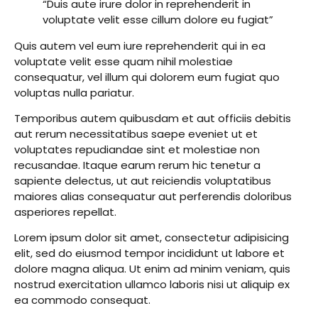
“Duis aute irure dolor in reprehenderit in
voluptate velit esse cillum dolore eu fugiat”
Quis autem vel eum iure reprehenderit qui in ea
voluptate velit esse quam nihil molestiae
consequatur, vel illum qui dolorem eum fugiat quo
voluptas nulla pariatur.
Temporibus autem quibusdam et aut officiis debitis
aut rerum necessitatibus saepe eveniet ut et
voluptates repudiandae sint et molestiae non
recusandae. Itaque earum rerum hic tenetur a
sapiente delectus, ut aut reiciendis voluptatibus
maiores alias consequatur aut perferendis doloribus
asperiores repellat.
Lorem ipsum dolor sit amet, consectetur adipisicing
elit, sed do eiusmod tempor incididunt ut labore et
dolore magna aliqua. Ut enim ad minim veniam, quis
nostrud exercitation ullamco laboris nisi ut aliquip ex
ea commodo consequat.