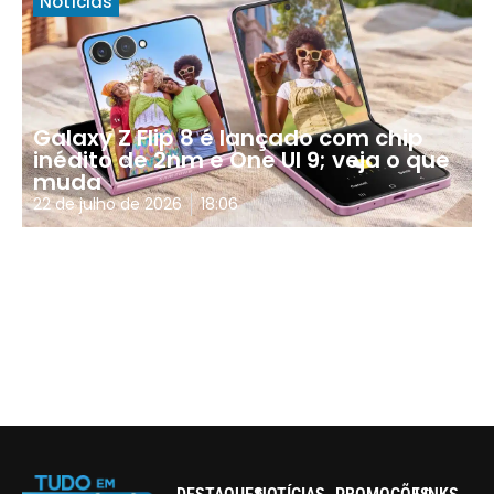
Notícias
Galaxy Z Flip 8 é lançado com chip
inédito de 2nm e One UI 9; veja o que
muda
22 de julho de 2026
18:06