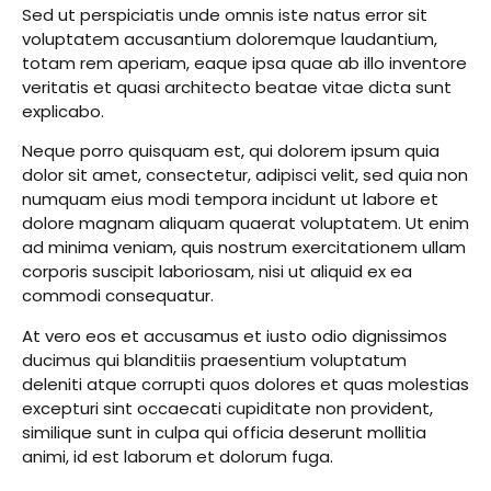
Sed ut perspiciatis unde omnis iste natus error sit
voluptatem accusantium doloremque laudantium,
totam rem aperiam, eaque ipsa quae ab illo inventore
veritatis et quasi architecto beatae vitae dicta sunt
explicabo.
Neque porro quisquam est, qui dolorem ipsum quia
dolor sit amet, consectetur, adipisci velit, sed quia non
numquam eius modi tempora incidunt ut labore et
dolore magnam aliquam quaerat voluptatem. Ut enim
ad minima veniam, quis nostrum exercitationem ullam
corporis suscipit laboriosam, nisi ut aliquid ex ea
commodi consequatur.
At vero eos et accusamus et iusto odio dignissimos
ducimus qui blanditiis praesentium voluptatum
deleniti atque corrupti quos dolores et quas molestias
excepturi sint occaecati cupiditate non provident,
similique sunt in culpa qui officia deserunt mollitia
animi, id est laborum et dolorum fuga.