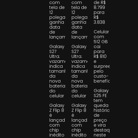
com
com
de R$
tela de
tela de
8.799
12
12
para
polegadas
polegadas
R$
ganha
ganha
3.838
data
data
Celular
de
de
com
lançamento
lançamento
512 GB
Galaxy
Galaxy
cai
S27
S27
para
Ultra:
Ultra:
R$ 810
vazamento
vazamento
e
indica
indica
surpreende
tamanho
tamanho
pelo
da
da
custo-
nova
nova
benefício
bateria
bateria
Galaxy
do
do
S25 FE
celular
celular
tem
Galaxy
Galaxy
queda
Z Flip 8
Z Flip 8
histórica
é
é
de
lançado
lançado
preço
com
com
e vira
chip
chip
destaque
inédito
inédito
neste