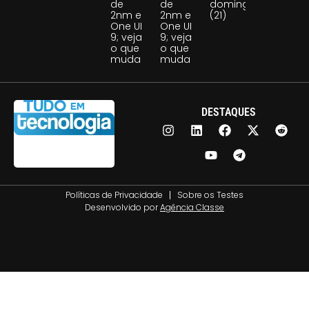
de
de
domingo
2nm e
2nm e
(21)
One UI
One UI
9; veja
9; veja
o que
o que
muda
muda
DESTAQUES
Políticas de Privacidade
Sobre os Testes
Desenvolvido por
Agência Classe