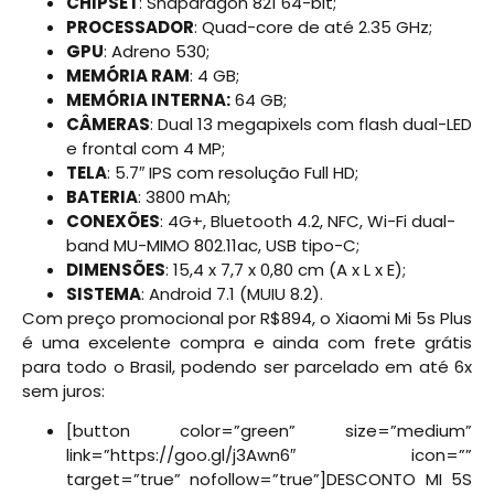
CHIPSET
: Snapdragon 821 64-bit;
PROCESSADOR
: Quad-core de até 2.35 GHz;
GPU
: Adreno 530;
MEMÓRIA RAM
: 4 GB;
MEMÓRIA INTERNA:
64 GB;
CÂMERAS
: Dual 13 megapixels com flash dual-LED
e frontal com 4 MP;
TELA
: 5.7″ IPS com resolução Full HD;
BATERIA
: 3800 mAh;
CONEXÕES
: 4G+, Bluetooth 4.2, NFC, Wi-Fi dual-
band MU-MIMO 802.11ac, USB tipo-C;
DIMENSÕES
: 15,4 x 7,7 x 0,80 cm (A x L x E);
SISTEMA
: Android 7.1 (MUIU 8.2).
Com preço promocional por R$894, o Xiaomi Mi 5s Plus
é uma excelente compra e ainda com frete grátis
para todo o Brasil, podendo ser parcelado em até 6x
sem juros:
[button color=”green” size=”medium”
link=”https://goo.gl/j3Awn6″ icon=””
target=”true” nofollow=”true”]DESCONTO MI 5S