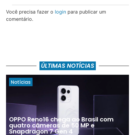
Você precisa fazer o
login
para publicar um
comentário.
ÚLTIMAS NOTÍCIAS
Notícias
OPPO Reno16 chega ao Brasil com
quatro câmeras de 50 MP e
Snapdragon 7 Gen 4