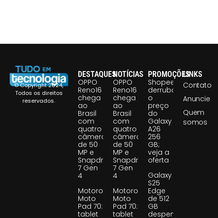
DESTAQUES
NOTÍCIAS
PROMOÇÕES
LINKS
OPPO
OPPO
Shopee
Contato
© Copyright 2024,
Reno16
Reno16
derruba
Todos os direitos
chega
chega
o
Anuncie
reservados.
ao
ao
preço
Quem
Brasil
Brasil
do
com
com
Galaxy
somos
quatro
quatro
A26
câmeras
câmeras
256
de 50
de 50
GB;
MP e
MP e
veja a
Snapdragon
Snapdragon
oferta
7 Gen
7 Gen
Galaxy
4
4
S25
Motorola
Motorola
Edge
Moto
Moto
de 512
Pad 70:
Pad 70:
GB
tablet
tablet
despenca