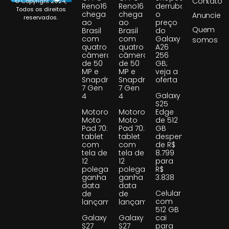
Contato
© Copyright 2024,
Reno16
Reno16
derruba
Todos os direitos
chega
chega
o
Anuncie
reservados.
ao
ao
preço
Quem
Brasil
Brasil
do
com
com
Galaxy
somos
quatro
quatro
A26
câmeras
câmeras
256
de 50
de 50
GB;
MP e
MP e
veja a
Snapdragon
Snapdragon
oferta
7 Gen
7 Gen
Galaxy
4
4
S25
Motorola
Motorola
Edge
Moto
Moto
de 512
Pad 70:
Pad 70:
GB
tablet
tablet
despenca
com
com
de R$
tela de
tela de
8.799
12
12
para
polegadas
polegadas
R$
ganha
ganha
3.838
data
data
Celular
de
de
com
lançamento
lançamento
512 GB
Galaxy
Galaxy
cai
S27
S27
para