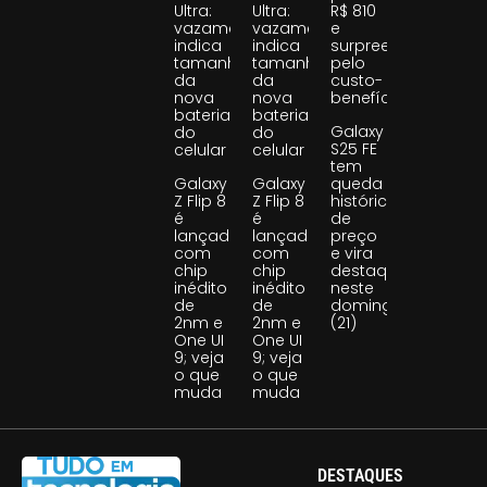
Ultra:
Ultra:
R$ 810
vazamento
vazamento
e
indica
indica
surpreende
tamanho
tamanho
pelo
da
da
custo-
nova
nova
benefício
bateria
bateria
Galaxy
do
do
S25 FE
celular
celular
tem
Galaxy
Galaxy
queda
Z Flip 8
Z Flip 8
histórica
é
é
de
lançado
lançado
preço
com
com
e vira
chip
chip
destaque
inédito
inédito
neste
de
de
domingo
2nm e
2nm e
(21)
One UI
One UI
9; veja
9; veja
o que
o que
muda
muda
DESTAQUES