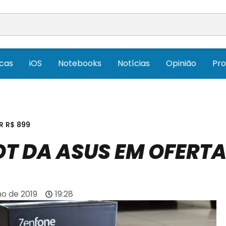
icas
iOS
Notebooks
Notícias
Opinião
Pr
R R$ 899
T DA ASUS EM OFERT
lho de 2019
19:28