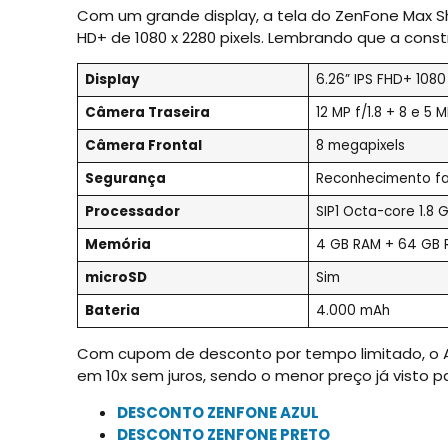
Com um grande display, a tela do ZenFone Max Sh
HD+ de 1080 x 2280 pixels. Lembrando que a cons
Display
6.26” IPS FHD+ 1080 
Câmera Traseira
12 MP f/1.8 + 8 e 5 
Câmera Frontal
8 megapixels
Segurança
Reconhecimento faci
Processador
SIP1 Octa-core 1.8 
Memória
4 GB RAM + 64 GB
microSD
Sim
Bateria
4.000 mAh
Com cupom de desconto por tempo limitado, o A
em 10x sem juros, sendo o menor preço já visto
DESCONTO ZENFONE AZUL
DESCONTO ZENFONE PRETO