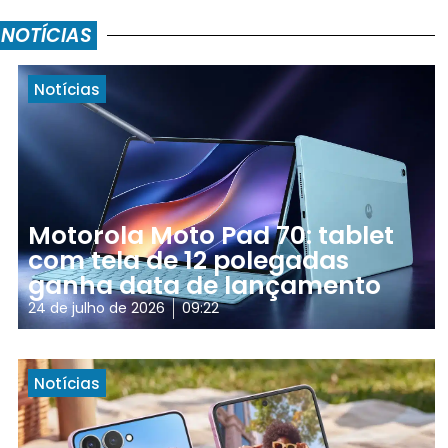
 NOTÍCIAS
Notícias
Motorola Moto Pad 70: tablet
com tela de 12 polegadas
ganha data de lançamento
24 de julho de 2026
09:22
Notícias