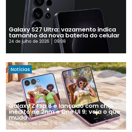
Galaxy S27 Ultra: vazamento indica
tamanho da nova bateria do celular
24 de julho de 2026
09:08
Notícias
Galaxy Z Flip 8 é lançado com chip
inédito de 2nm e One UI 9; veja o que
muda
22 de julho de 2026
18:06