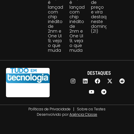
é
é
de
lançado
lançado
preço
com
com
e vira
chip
chip
destaque
inédito
inédito
neste
de
de
domingo
2nm e
2nm e
(21)
One UI
One UI
9; veja
9; veja
o que
o que
muda
muda
DESTAQUES
Políticas de Privacidade
Sobre os Testes
Desenvolvido por
Agência Classe