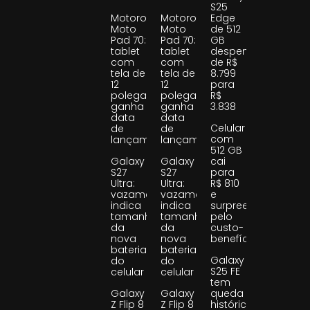
S25
Motorola
Motorola
Edge
Moto
Moto
de 512
Pad 70:
Pad 70:
GB
tablet
tablet
despenca
com
com
de R$
tela de
tela de
8.799
12
12
para
polegadas
polegadas
R$
ganha
ganha
3.838
data
data
Celular
de
de
com
lançamento
lançamento
512 GB
Galaxy
Galaxy
cai
S27
S27
para
Ultra:
Ultra:
R$ 810
vazamento
vazamento
e
indica
indica
surpreende
tamanho
tamanho
pelo
da
da
custo-
nova
nova
benefício
bateria
bateria
Galaxy
do
do
S25 FE
celular
celular
tem
Galaxy
Galaxy
queda
Z Flip 8
Z Flip 8
histórica