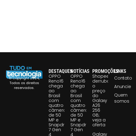
DESTAQUES
NOTÍCIAS
PROMOÇÕES
LINKS
OPPO
OPPO
Shopee
Contato
© Copyright 2024,
Reno16
Reno16
derruba
Todos os direitos
chega
chega
o
Anuncie
reservados.
ao
ao
preço
Quem
Brasil
Brasil
do
com
com
Galaxy
somos
quatro
quatro
A26
câmeras
câmeras
256
de 50
de 50
GB;
MP e
MP e
veja a
Snapdragon
Snapdragon
oferta
7 Gen
7 Gen
Galaxy
4
4