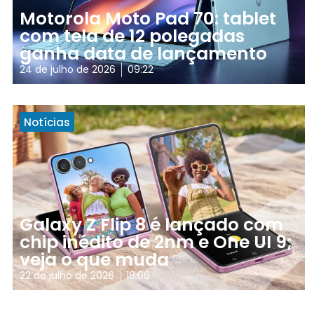
Motorola Moto Pad 70: tablet
com tela de 12 polegadas
ganha data de lançamento
24 de julho de 2026
09:22
Notícias
Galaxy Z Flip 8 é lançado com
chip inédito de 2nm e One UI 9;
veja o que muda
22 de julho de 2026
18:06