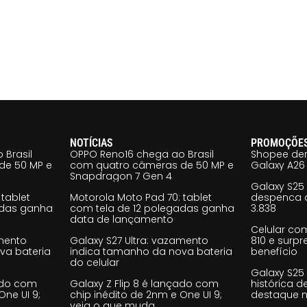
NOTÍCIAS
PROMOÇÕE
 Brasil
OPPO Reno16 chega ao Brasil
Shopee der
de 50 MP e
com quatro câmeras de 50 MP e
Galaxy A26 
Snapdragon 7 Gen 4
Galaxy S25
tablet
Motorola Moto Pad 70: tablet
despenca d
adas ganha
com tela de 12 polegadas ganha
3.838
data de lançamento
Celular co
amento
Galaxy S27 Ultra: vazamento
810 e surp
va bateria
indica tamanho da nova bateria
benefício
do celular
Galaxy S25
çado com
Galaxy Z Flip 8 é lançado com
histórica d
One UI 9;
chip inédito de 2nm e One UI 9;
destaque n
veja o que muda