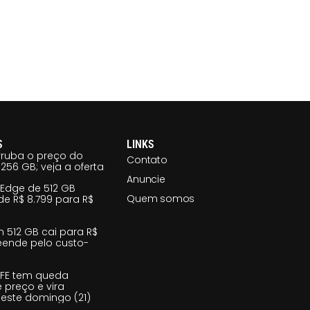
S
LINKS
ruba o preço do
Contato
256 GB; veja a oferta
Anuncie
 Edge de 512 GB
Quem somos
e R$ 8.799 para R$
m 512 GB cai para R$
reende pelo custo-
 FE tem queda
e preço e vira
este domingo (21)