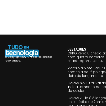
DESTAQUES
OPPO Reno16 chega ao
com quatro câmeras 
© Copyright 2024, Todos os direitos
Snapdragon 7 Gen 4
reservados.
Motorola Moto Pad 70: 
com tela de 12 poleg
data de lançamento
Galaxy S27 Ultra: vaz
indica tamanho da no
do celular
Galaxy Z Flip 8 é lan
chip inédito de 2nm e 
veja o que muda