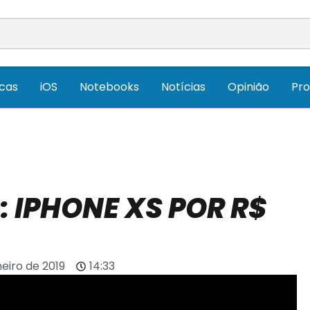
icas
iOS
Notebooks
Notícias
Opinião
Pr
 IPHONE XS POR R$
neiro de 2019
14:33