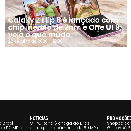
Galaxy Z Flip 8 é lançado com
chip inédito de 2nm e One UI 9;
veja o que muda
22 de julho de 2026
18:06
NOTÍCIAS
PROMOÇÕE
 Brasil
OPPO Reno16 chega ao Brasil
Shopee der
de 50 MP e
com quatro câmeras de 50 MP e
Galaxy A26 