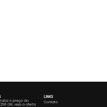
S
LINKS
ruba o preço do
Contato
256 GB; veja a oferta