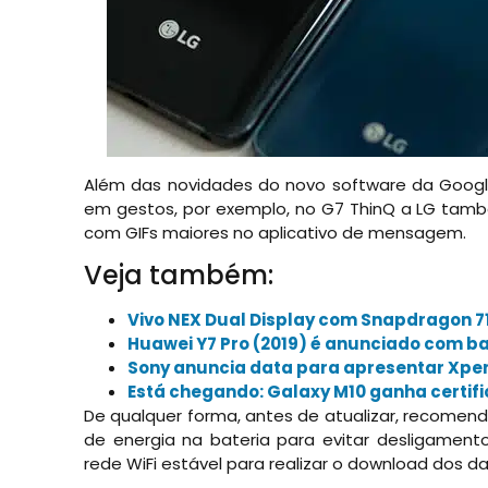
Além das novidades do novo software da Googl
em gestos, por exemplo, no G7 ThinQ a LG tam
com GIFs maiores no aplicativo de mensagem.
Veja também:
Vivo NEX Dual Display com Snapdragon 7
Huawei Y7 Pro (2019) é anunciado com b
Sony anuncia data para apresentar Xperi
Está chegando: Galaxy M10 ganha certif
De qualquer forma, antes de atualizar, recome
de energia na bateria para evitar desligamen
rede WiFi estável para realizar o download dos d