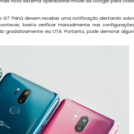
do mais novo sistema operacional móvel da Google para toda
do G7 ThinQ devem receber uma notificação alertando sobr
ontecer, basta verificar manualmente nas configurações
rado gradativamente via OTA. Portanto, pode demorar algun