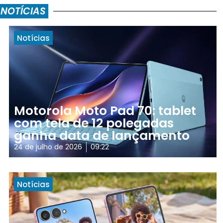
 NOTÍCIAS
Notícias
Motorola Moto Pad 70: tablet
com tela de 12 polegadas
ganha data de lançamento
24 de julho de 2026
09:22
Notícias