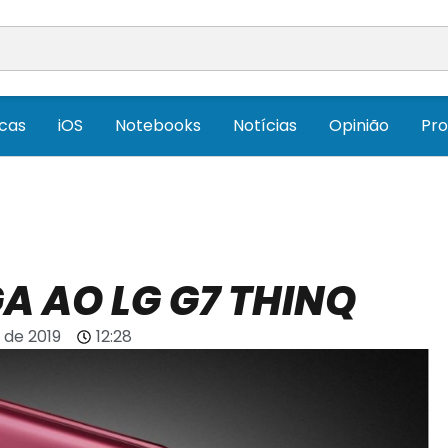
icas
iOS
Notebooks
Notícias
Opinião
Pr
A AO LG G7 THINQ
o de 2019
12:28