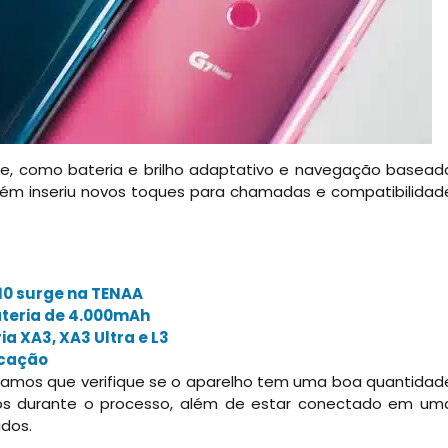
e, como bateria e brilho adaptativo e navegação basead
bém inseriu novos toques para chamadas e compatibilidad
10 surge na TENAA
ateria de 4.000mAh
a XA3, XA3 Ultra e L3
icação
ndamos que verifique se o aparelho tem uma boa quantidad
tos durante o processo, além de estar conectado em um
ados.