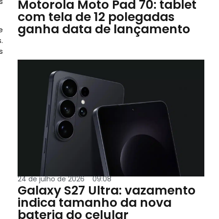
s
Motorola Moto Pad 70: tablet
com tela de 12 polegadas
ganha data de lançamento
e
.
s
24 de julho de 2026
09:08
Galaxy S27 Ultra: vazamento
indica tamanho da nova
bateria do celular