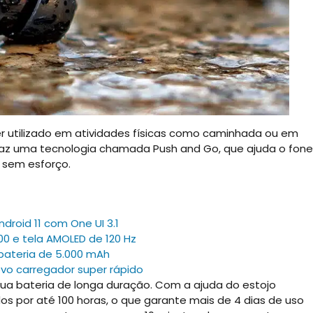
r utilizado em atividades físicas como caminhada ou em
traz uma tecnologia chamada Push and Go, que ajuda o fone
e sem esforço.
droid 11 com One UI 3.1
0 e tela AMOLED de 120 Hz
bateria de 5.000 mAh
vo carregador super rápido
sua bateria de longa duração. Com a ajuda do estojo
s por até 100 horas, o que garante mais de 4 dias de uso