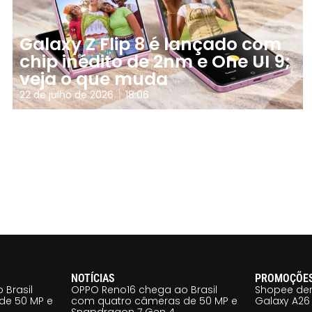
Galaxy Z Flip 8 é lançado com
chip inédito de 2nm e One UI 9;
veja o que muda
22 de julho de 2026
18:06
NOTÍCIAS
PROMOÇÕE
 Brasil
OPPO Reno16 chega ao Brasil
Shopee der
de 50 MP e
com quatro câmeras de 50 MP e
Galaxy A26 