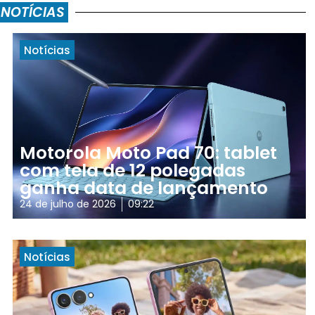
 NOTÍCIAS
Notícias
Motorola Moto Pad 70: tablet
com tela de 12 polegadas
ganha data de lançamento
24 de julho de 2026
09:22
Notícias