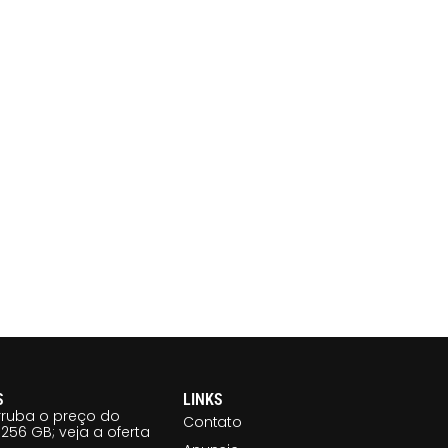
S
LINKS
ruba o preço do
Contato
256 GB; veja a oferta