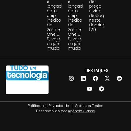
é
é
de
lançado
lançado
preço
com
com
e vira
chip
chip
destaque
inédito
inédito
neste
de
de
domingo
2nm e
2nm e
(21)
One UI
One UI
9; veja
9; veja
o que
o que
muda
muda
DESTAQUES
Políticas de Privacidade
Sobre os Testes
Desenvolvido por
Agência Classe