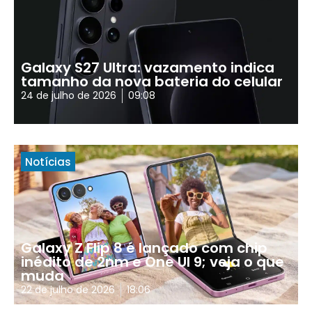
Galaxy S27 Ultra: vazamento indica
tamanho da nova bateria do celular
24 de julho de 2026
09:08
Notícias
Galaxy Z Flip 8 é lançado com chip
inédito de 2nm e One UI 9; veja o que
muda
22 de julho de 2026
18:06