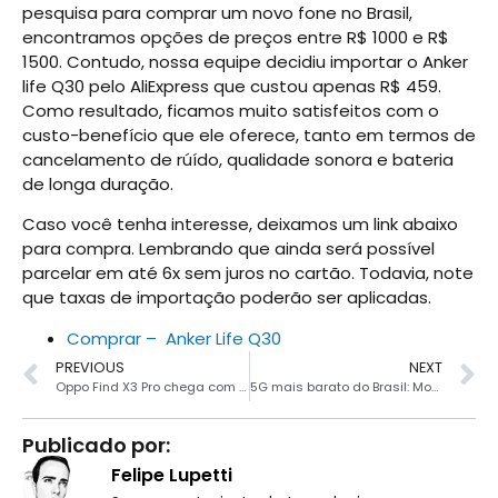
pesquisa para comprar um novo fone no Brasil,
encontramos opções de preços entre R$ 1000 e R$
1500. Contudo, nossa equipe decidiu importar o Anker
life Q30 pelo AliExpress que custou apenas R$ 459.
Como resultado, ficamos muito satisfeitos com o
custo-benefício que ele oferece, tanto em termos de
cancelamento de rúído, qualidade sonora e bateria
de longa duração.
Caso você tenha interesse, deixamos um link abaixo
para compra. Lembrando que ainda será possível
parcelar em até 6x sem juros no cartão. Todavia, note
que taxas de importação poderão ser aplicadas.
Comprar – Anker Life Q30
PREVIOUS
NEXT
Oppo Find X3 Pro chega com duas câmeras de 50MP e Snapdragon 888
5G mais barato do Brasil: Moto G 5G Plus por R$ 1979
Publicado por:
Felipe Lupetti