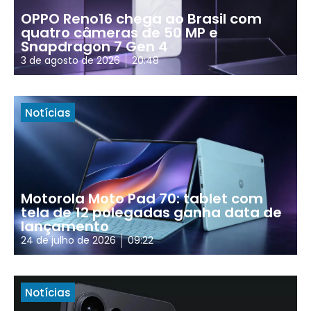
OPPO Reno16 chega ao Brasil com
quatro câmeras de 50 MP e
Snapdragon 7 Gen 4
3 de agosto de 2026
20:48
Notícias
Motorola Moto Pad 70: tablet com
tela de 12 polegadas ganha data de
lançamento
24 de julho de 2026
09:22
Notícias