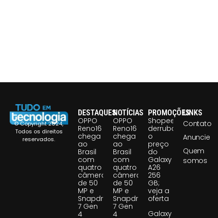
DESTAQUES
NOTÍCIAS
PROMOÇÕES
LINKS
OPPO
OPPO
Shopee
Contato
© Copyright 2024,
Reno16
Reno16
derruba
Todos os direitos
chega
chega
o
Anuncie
reservados.
ao
ao
preço
Quem
Brasil
Brasil
do
com
com
Galaxy
somos
quatro
quatro
A26
câmeras
câmeras
256
de 50
de 50
GB;
MP e
MP e
veja a
Snapdragon
Snapdragon
oferta
7 Gen
7 Gen
Galaxy
4
4