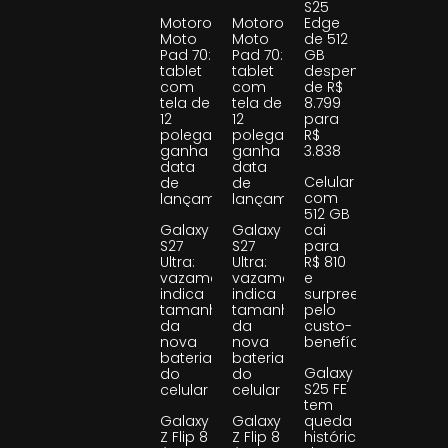
S25
Motorola
Motorola
Edge
Moto
Moto
de 512
Pad 70:
Pad 70:
GB
tablet
tablet
despenca
com
com
de R$
tela de
tela de
8.799
12
12
para
polegadas
polegadas
R$
ganha
ganha
3.838
data
data
Celular
de
de
com
lançamento
lançamento
512 GB
Galaxy
Galaxy
cai
S27
S27
para
Ultra:
Ultra:
R$ 810
vazamento
vazamento
e
indica
indica
surpreende
tamanho
tamanho
pelo
da
da
custo-
nova
nova
benefício
bateria
bateria
Galaxy
do
do
S25 FE
celular
celular
tem
Galaxy
Galaxy
queda
Z Flip 8
Z Flip 8
histórica