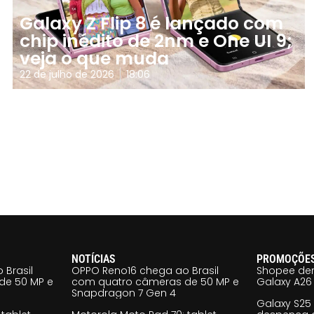
Galaxy Z Flip 8 é lançado com
chip inédito de 2nm e One UI 9;
veja o que muda
22 de julho de 2026
18:06
NOTÍCIAS
PROMOÇÕE
 Brasil
OPPO Reno16 chega ao Brasil
Shopee der
de 50 MP e
com quatro câmeras de 50 MP e
Galaxy A26 
Snapdragon 7 Gen 4
Galaxy S25