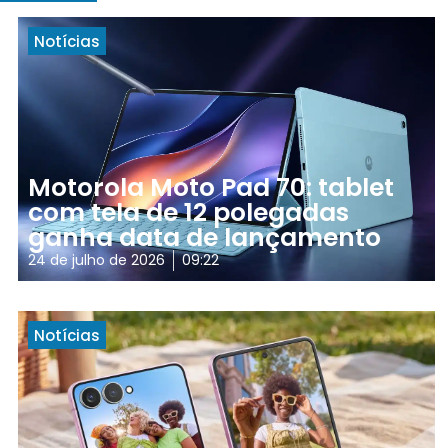
Notícias
Motorola Moto Pad 70: tablet
com tela de 12 polegadas
ganha data de lançamento
24 de julho de 2026
09:22
Notícias