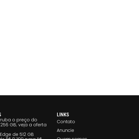
S
LINKS
ruba o preço do
Contato
256 GB; veja a oferta
Anuncie
 Edge de 512 GB