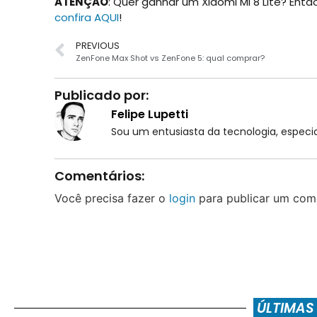
ATENÇÃO
: Quer ganhar um Xiaomi Mi 8 Lite? Ent
confira AQUI
!
PREVIOUS
ZenFone Max Shot vs ZenFone 5: qual comprar?
Publicado por:
Felipe Lupetti
Sou um entusiasta da tecnologia, espe
Comentários:
Você precisa fazer o
login
para publicar um come
ÚLTIMAS