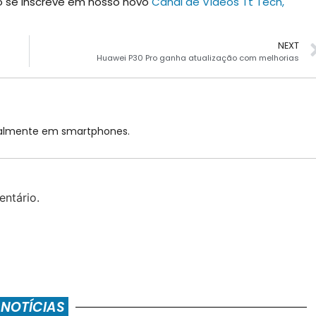
ão se inscreve em nosso novo
Canal de Vídeos Tt Tech,
NEXT
Huawei P30 Pro ganha atualização com melhorias
cialmente em smartphones.
ntário.
 NOTÍCIAS