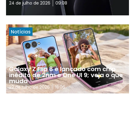
24 de julho de 2026
09:08
Notícias
Galaxy Z Flip 8 é lançado com chip
inédito de 2nm e One UI 9; veja o que
muda
22 de julho de 2026
18:06