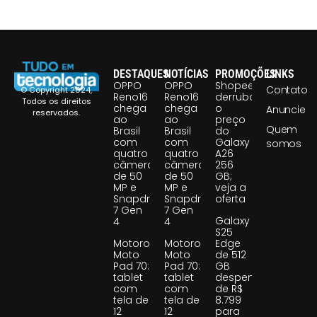
DESTAQUES
NOTÍCIAS
PROMOÇÕES
LINKS
OPPO
OPPO
Shopee
Contato
© Copyright 2024,
Reno16
Reno16
derruba
Todos os direitos
chega
chega
o
Anuncie
reservados.
ao
ao
preço
Quem
Brasil
Brasil
do
com
com
Galaxy
somos
quatro
quatro
A26
câmeras
câmeras
256
de 50
de 50
GB;
MP e
MP e
veja a
Snapdragon
Snapdragon
oferta
7 Gen
7 Gen
Galaxy
4
4
S25
Motorola
Motorola
Edge
Moto
Moto
de 512
Pad 70:
Pad 70:
GB
tablet
tablet
despenca
com
com
de R$
tela de
tela de
8.799
12
12
para