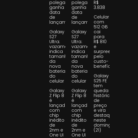
polegadas
polegadas
R$
ganha
ganha
3.838
data
data
Celular
de
de
com
lançamento
lançamento
512 GB
Galaxy
Galaxy
cai
S27
S27
para
Ultra:
Ultra:
R$ 810
vazamento
vazamento
e
indica
indica
surpreende
tamanho
tamanho
pelo
da
da
custo-
nova
nova
benefício
bateria
bateria
Galaxy
do
do
S25 FE
celular
celular
tem
Galaxy
Galaxy
queda
Z Flip 8
Z Flip 8
histórica
é
é
de
lançado
lançado
preço
com
com
e vira
chip
chip
destaque
inédito
inédito
neste
de
de
domingo
2nm e
2nm e
(21)
One UI
One UI