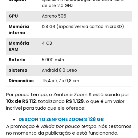
de até 2.0 GHz
GPU
Adreno 506
Memória
128 GB (expansível via cartão microSD)
interna
Memória
4 GB
RAM
Bateria
5.000 mAh
Sistema
Android 8.0 Oreo
Dimensões
15,4 x 7,7 x 0,8 cm
Por pouco tempo, o Zenfone Zoom S está saindo por
10x de R$ 112
, totalizando
R$ 1.129
, o que é um valor
incrível para tudo que ele oferece:
DESCONTO ZENFONE ZOOM S 128 GB
A promoção é
válida por pouco tempo
. Nós testamos
no momento da publicação e está funcionando,