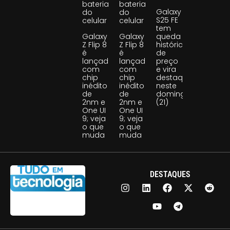
bateria
bateria
Galaxy
do
do
S25 FE
celular
celular
tem
Galaxy
Galaxy
queda
Z Flip 8
Z Flip 8
histórica
é
é
de
lançado
lançado
preço
com
com
e vira
chip
chip
destaque
inédito
inédito
neste
de
de
domingo
2nm e
2nm e
(21)
One UI
One UI
9; veja
9; veja
o que
o que
muda
muda
DESTAQUES