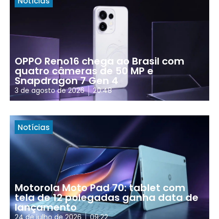
Notícias
OPPO Reno16 chega ao Brasil com
quatro câmeras de 50 MP e
Snapdragon 7 Gen 4
3 de agosto de 2026
20:48
Notícias
Motorola Moto Pad 70: tablet com
tela de 12 polegadas ganha data de
lançamento
24 de julho de 2026
09:22