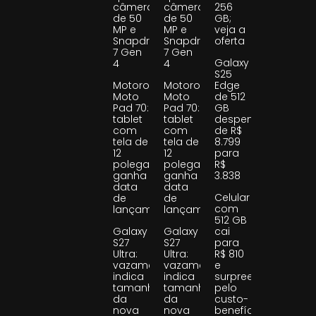
câmeras
câmeras
256
de 50
de 50
GB;
MP e
MP e
veja a
Snapdragon
Snapdragon
oferta
7 Gen
7 Gen
Galaxy
4
4
S25
Motorola
Motorola
Edge
Moto
Moto
de 512
Pad 70:
Pad 70:
GB
tablet
tablet
despenca
com
com
de R$
tela de
tela de
8.799
12
12
para
polegadas
polegadas
R$
ganha
ganha
3.838
data
data
Celular
de
de
com
lançamento
lançamento
512 GB
Galaxy
Galaxy
cai
S27
S27
para
Ultra:
Ultra:
R$ 810
vazamento
vazamento
e
indica
indica
surpreende
tamanho
tamanho
pelo
da
da
custo-
nova
nova
benefício