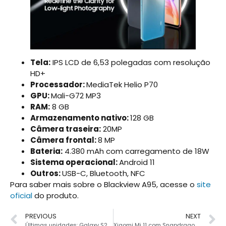
Tela:
IPS LCD de 6,53 polegadas com resolução
HD+
Processador:
MediaTek Helio P70
GPU:
Mali-G72 MP3
RAM:
8 GB
Armazenamento nativo:
128 GB
Câmera traseira:
20MP
Câmera frontal:
8 MP
Bateria:
4.380 mAh com carregamento de 18W
Sistema operacional:
Android 11
Outros:
USB-C, Bluetooth, NFC
Para saber mais sobre o Blackview A95, acesse o
site
oficial
do produto.
PREVIOUS
NEXT
Últimas unidades: Galaxy S20 FE com Snapdragon 865 por R$ 2088
Xiaomi Mi 11 com Snapdragon 888 com preço inacreditável